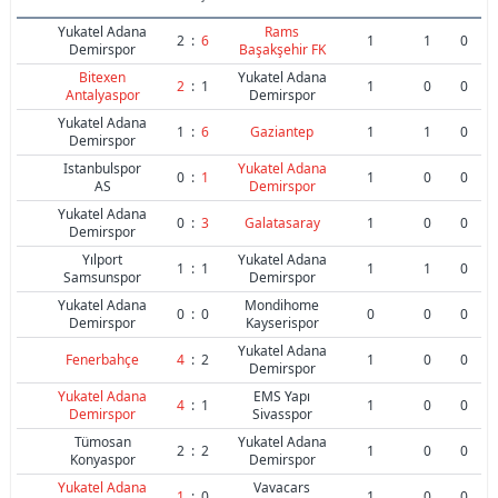
Yukatel Adana
Rams
2
:
6
1
1
0
Demirspor
Başakşehir FK
Bitexen
Yukatel Adana
2
:
1
1
0
0
Antalyaspor
Demirspor
Yukatel Adana
1
:
6
Gaziantep
1
1
0
Demirspor
Istanbulspor
Yukatel Adana
0
:
1
1
0
0
AS
Demirspor
Yukatel Adana
0
:
3
Galatasaray
1
0
0
Demirspor
Yılport
Yukatel Adana
1
:
1
1
1
0
Samsunspor
Demirspor
Yukatel Adana
Mondihome
0
:
0
0
0
0
Demirspor
Kayserispor
Yukatel Adana
Fenerbahçe
4
:
2
1
0
0
Demirspor
Yukatel Adana
EMS Yapı
4
:
1
1
0
0
Demirspor
Sivasspor
Tümosan
Yukatel Adana
2
:
2
1
0
0
Konyaspor
Demirspor
Yukatel Adana
Vavacars
1
:
0
1
0
0