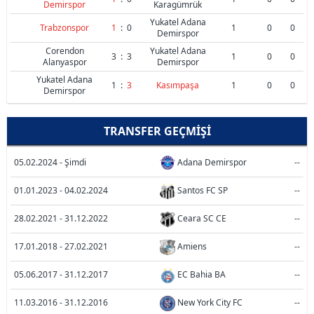
Demirspor
Karagümrük
Yukatel Adana
Trabzonspor
1
:
0
1
0
0
Demirspor
Corendon
Yukatel Adana
3
:
3
1
0
0
Alanyaspor
Demirspor
Yukatel Adana
1
:
3
Kasımpaşa
1
0
0
Demirspor
TRANSFER GEÇMIŞI
05.02.2024 - Şimdi
Adana Demirspor
--
01.01.2023 - 04.02.2024
Santos FC SP
--
28.02.2021 - 31.12.2022
Ceara SC CE
--
17.01.2018 - 27.02.2021
Amiens
--
05.06.2017 - 31.12.2017
EC Bahia BA
--
11.03.2016 - 31.12.2016
New York City FC
--