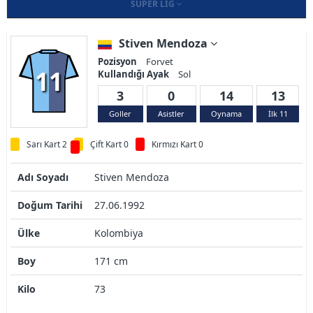
SÜPER LIG
Stiven Mendoza
Pozisyon
Forvet
11
Kullandığı Ayak
Sol
3
0
14
13
Goller
Asistler
Oynama
İlk 11
Sarı Kart 2
Çift Kart 0
Kırmızı Kart 0
Adı Soyadı
Stiven Mendoza
Doğum Tarihi
27.06.1992
Ülke
Kolombiya
Boy
171 cm
Kilo
73