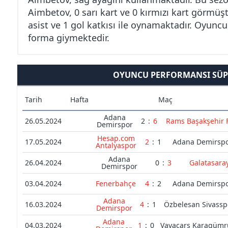
Aimbetov, 0 sarı kart ve 0 kırmızı kart görmüş
asist ve 1 gol katkısı ile oynamaktadır. Oyuncu
forma giymektedir.
OYUNCU PERFORMANSI SÜPE
Tarih
Hafta
Maç
Adana
26.05.2024
2
:
6
Rams Başakşehir 
Demirspor
Hesap.com
17.05.2024
2
:
1
Adana Demirsp
Antalyaspor
Adana
26.04.2024
0
:
3
Galatasara
Demirspor
03.04.2024
Fenerbahçe
4
:
2
Adana Demirsp
Adana
16.03.2024
4
:
1
Özbelesan Sivassp
Demirspor
Adana
04.03.2024
1
:
0
Vavacars Karagümr