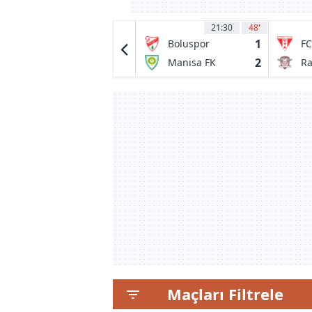
21:30
49
21:30
48
'
2
1
Partick Thistle
Boluspor
FC
FC
0
2
Livingston FC
Manisa FK
Ra
Bu
19
Maçları Filtrele