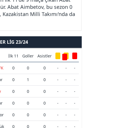
tür. Abat Aimbetov, bu sezon 0
, Kazakistan Milli Takımı'nda da
R LIG 23/24
İlk 11
Goller
Asistler
FK
0
0
0
-
-
-
or
0
1
0
-
-
-
y
0
0
0
-
-
-
or
0
0
0
-
-
-
or
0
0
0
-
-
-
ük
0
0
0
-
-
-