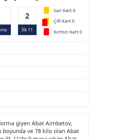
Sarı Kart 0
9
2
Çift Kart 0
ama
İlk 11
Kırmızı Kart 0
forma giyen Abat Aimbetov,
m boyunda ve 78 kilo olan Abat
n ilk 11'de 9 maça çıkan Abat