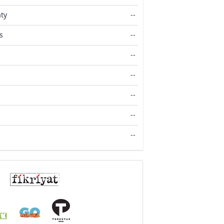
aty
--
s
--
--
--
--
--
--