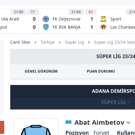
21:00
75
'
21:00
80
21:
0
1
 Uta Arad
FK Zeljeznicar
Sport
Sarajevo
Huancayo
0
1
pid
FK BSK BANJA
Los Chanka
curesti
LUKA
CYC
23
Canlı Skor
Türkiye
Süper Lig
Süper Lig 23/24 Se
SÜPER LIG 23/2
GENEL GÖRÜNÜM
PUAN DURUMU
ADANA DEMIRSP
SÜPER LIG
Abat Aimbetov
Pozisyon
Forvet
Kullan