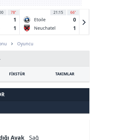
00
78
'
21:15
66
'
21:15
61
1
0
1
Etoile
FC Aarau
Carouge
1
1
0
s
Neuchatel
Stade
Xamax
Nyonnis
zonu
Oyuncu
4
FİKSTÜR
TAKIMLAR
OR
dığı Ayak
Sağ