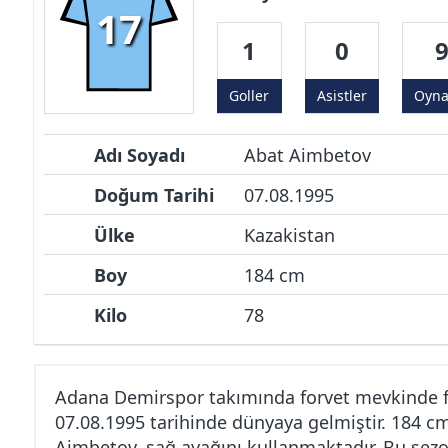
17
1
0
Goller
Asistler
Oyn
Adı Soyadı
Abat Aimbetov
Doğum Tarihi
07.08.1995
Ülke
Kazakistan
Boy
184 cm
Kilo
78
Adana Demirspor takımında forvet mevkinde 
07.08.1995 tarihinde dünyaya gelmiştir. 184 c
Aimbetov, sağ ayağını kullanmaktadır. Bu sezo