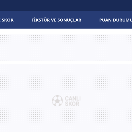
I SKOR
FIKSTÜR VE SONUÇLAR
PUAN DURUM