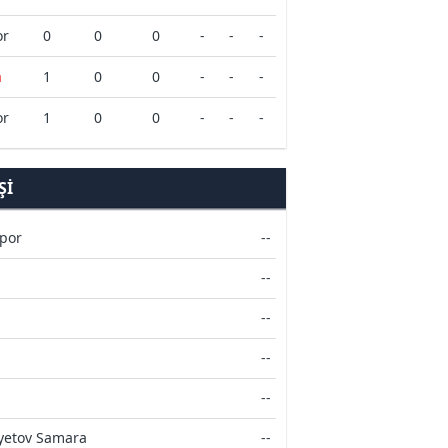
or
0
0
0
-
-
-
a
1
0
0
-
-
-
or
1
0
0
-
-
-
ŞI
por
--
--
--
--
--
vyetov Samara
--