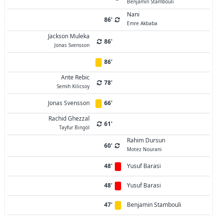
Benjamin Stambouli
Nani
86'
Emre Akbaba
Jackson Muleka
86'
Jonas Svensson
86'
Ante Rebic
78'
Semih Kilicsoy
Jonas Svensson
66'
Rachid Ghezzal
61'
Tayfur Bingöl
Rahim Dursun
60'
Motez Nourani
48'
Yusuf Barasi
48'
Yusuf Barasi
47'
Benjamin Stambouli