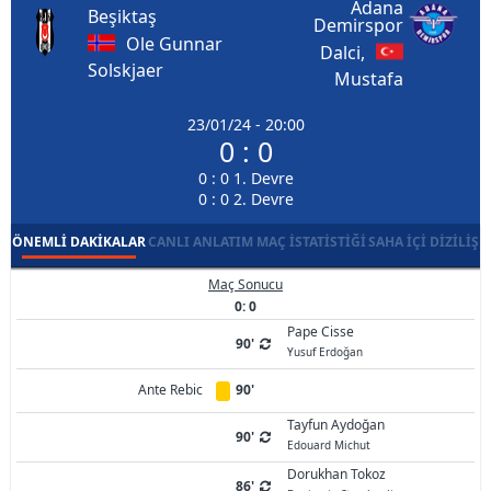
Adana
Beşiktaş
Demirspor
Ole Gunnar
Dalci,
Solskjaer
Mustafa
23/01/24 - 20:00
0 : 0
0 : 0 1. Devre
0 : 0 2. Devre
ÖNEMLI DAKIKALAR
CANLI ANLATIM
MAÇ İSTATISTIĞI
SAHA İÇI DIZILIŞ
Maç Sonucu
0: 0
Pape Cisse
90'
Yusuf Erdoğan
Ante Rebic
90'
Tayfun Aydoğan
90'
Edouard Michut
Dorukhan Tokoz
86'