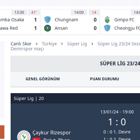
13:30
41
'
14:00
14
14:
1
0
amba Osaka
Chungnam
Gimpo FC
Asan FC
1
0
rawa Red
Ansan
Cheongju F
iamonds
Greeners FC
Canlı Skor
Türkiye
Süper Lig
Süper Lig 23/24 Se
Demirspor maçı
SÜPER LIG 23/2
GENEL GÖRÜNÜM
PUAN DURUMU
Süper Lig | 20
13/01/24 - 19:00
1 : 0
0 : 0 1. Devre
Çaykur Rizespor
1 : 0 2. Devre