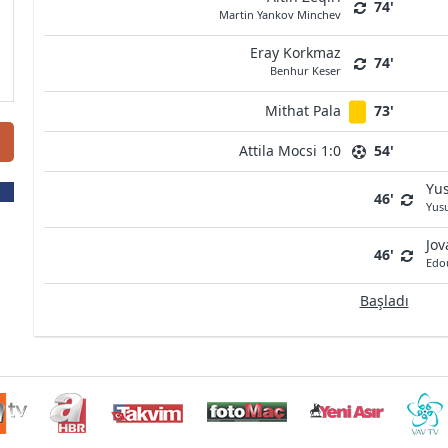
74'
Martin Yankov Minchev
Eray Korkmaz
74'
Benhur Keser
Mithat Pala
73'
Attila Mocsi 1:0
54'
Yus
46'
Yus
Jo
46'
Edo
Başladı