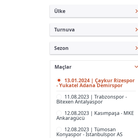
Ülke
Turnuva
Türkiye
Süper Lig
Sezon
Uluslararası
Türkiye Kupası
Süper Lig 23/24
Uluslararası Kulüpler
1. Lig
Maçlar
Süper Lig 26/27
Turkiye
Süper Kupa
13.01.2024 | Çaykur Rizespor
Süper Lig 25/26
İngiltere
- Yukatel Adana Demirspor
Spor Toto Kupası
Süper Lig 24/25
İspanya
11.08.2023 | Trabzonspor -
Super Lig, Women
Bitexen Antalyaspor
Süper Lig 22/23
Almanya Amatör
12.08.2023 | Kasımpaşa - MKE
Süper Lig 21/22
Fransa
Ankaragücü
Süper Lig 20/21
İtalya
12.08.2023 | Tümosan
Konyaspor - Istanbulspor AS