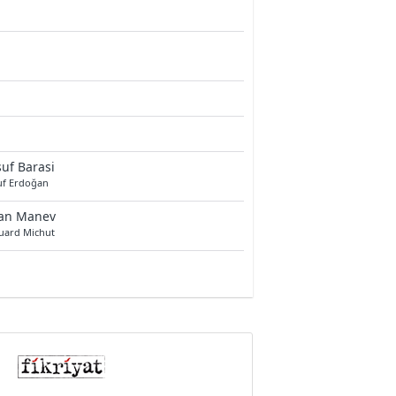
uf Barasi
uf Erdoğan
van Manev
uard Michut