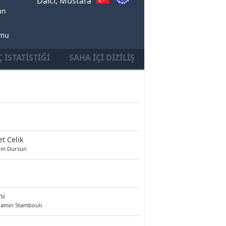
Dalci, Mustafa
an
umu
 İSTATISTIĞI
SAHA İÇI DIZILIŞ
et Celik
im Dursun
ni
jamin Stambouli