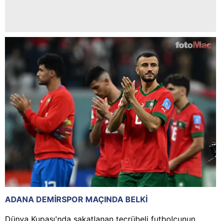
ADANA DEMİRSPOR MAÇINDA BELKİ
Dünya Kupası'nda sakatlanan tecrübeli futbolcunun