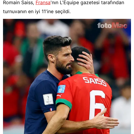
Romain Saiss,
Fransa
'nın L'Equipe gazetesi tarafından
turnuvanın en iyi 11'ine seçildi.