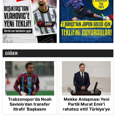
DİĞER
Trabzonspor’da Noah
Mekke Anlaşması Yeni
Saviolo’dan transfer
Partili Murat Emir'i
itirafı! ‘Başkasını
rahatsız etti! Türkiye'ye
izlemeye geldi’
"paralı muhafız" rolü