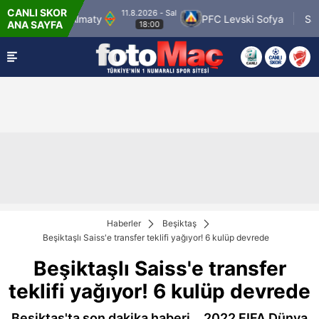
CANLI SKOR
2026 - Sal
11.8.2026 - Sal
PFC Levski Sofya
Sabah Masazir
ANA SAYFA
18:00
19:00
Haberler
Beşiktaş
Beşiktaşlı Saiss'e transfer teklifi yağıyor! 6 kulüp devrede
Beşiktaşlı Saiss'e transfer
teklifi yağıyor! 6 kulüp devrede
Beşiktaş'ta son dakika haberi... 2022 FIFA Dünya