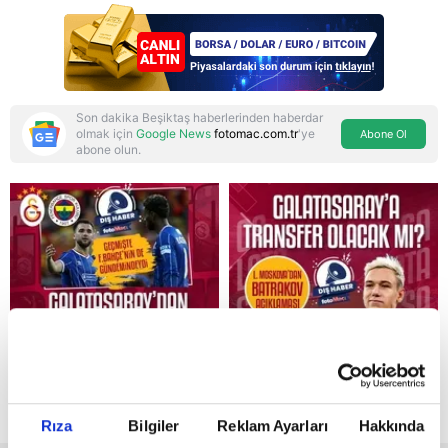
biçti
Son dakika Beşiktaş haberlerinden haberdar
olmak için
Google News
fotomac.com.tr
'ye
Abone Ol
abone olun.
Reddet
Rıza
Bilgiler
Reklam Ayarları
Hakkında