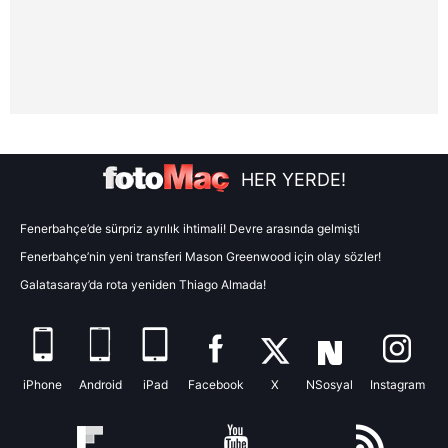
Çerezlere ilişkin tercihlerinizi aşağıda yer alan panel
vasıtasıyla belirleyebilirsiniz. Çerezlere ilişkin detaylı bilgi
için Ayarlar butonuna tıklayabilir,
Çerez Bilgilendirme
Metnimizi
ziyaret edebilirsiniz.
6698 sayılı Kişisel Verilerin Korunması Kanunu uyarınca
hazırlanmış Aydınlatma Metnimizi okumak ve sitemizde
HER YERDE!
ilgili mevzuata uygun olarak kullanılan çerezlerle ilgili bilgi
almak için lütfen
tıklayınız
.
Fenerbahçe’de sürpriz ayrılık ihtimali! Devre arasında gelmişti
Fenerbahçe’nin yeni transferi Mason Greenwood için olay sözler!
Galatasaray’da rota yeniden Thiago Almada!
iPhone
Android
iPad
Facebook
X
NSosyal
Instagram