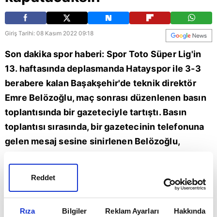
Giriş Tarihi: 08 Kasım 2022 09:18
Son dakika spor haberi: Spor Toto Süper Lig'in
13. haftasında deplasmanda Hatayspor ile 3-3
berabere kalan Başakşehir'de teknik direktör
Emre Belözoğlu, maç sonrası düzenlenen basın
toplantısında bir gazeteciyle tartıştı. Basın
toplantısı sırasında, bir gazetecinin telefonuna
gelen mesaj sesine sinirlenen Belözoğlu,
açıklamasının sonunda kendisini çeken bir
gazeteciye tepki göstererek, tartışma yaşadı.
Reddet
Toplantı esnasında mesaj sesi geldiğini
söyleyerek duruma tepki gösteren Belözoğlu,
Rıza
Bilgiler
Reklam Ayarları
Hakkında
daha sonra o anları kaydeden gazeteciye