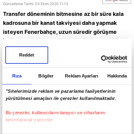
Güncelleme Tarihi: 03 Ekim 2020 11:13
Transfer döneminin bitmesine az bir süre kala
kadrosuna bir kanat takviyesi daha yapmak
isteyen Fenerbahçe, uzun süredir görüşme
halinde olduğu Roma'lı yıldız Diego Perotti ile
her konuda anlaşmaya vardı. Detayları A Spor
Reddet
muhabiri Ahmet Selim Kul aktardı.
Fenerbahçe
Spor
Rıza
Bilgiler
Reklam Ayarları
Hakkında
"Sitelerimizde reklam ve pazarlama faaliyetlerinin
yürütülmesi amaçları ile çerezler kullanılmaktadır.
Bu çerezler, kullanıcıların tarayıcı ve cihazlarını
tanımlayarak çalışırlar.