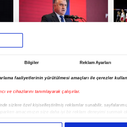
Voleybol
Vol
Pazar
25 Temmuz 2026 | Cumartesi
Bilgiler
Reklam Ayarları
E!
rlama faaliyetlerinin yürütülmesi amaçları ile çerezler kullan
iPhone
Android
iPad
Facebook
X
NSosyal
yıcı ve cihazlarını tanımlayarak çalışırlar.
de sizlere özel kişiselleştirilmiş reklamlar sunabilir, sayfalarım
aparken amacımızın size daha iyi bir reklam deneyimi sunmak ol
Fenerbahçe'de sürpriz ayrılık ihtimali!
Lamin
imizden gelen çabayı gösterdiğimizi ve bu noktada, reklamların ma
Devre arasında gelmişti
sonras
olduğunu sizlere hatırlatmak isteriz.