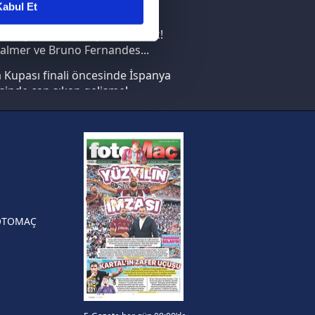
abul Et
nın en büyüğü İspanya!
ar gösterilmeyecektir."
saray transferi böyle bitirecek!
almer ve Bruno Fernandes...
çerezler kullanılmaktadır. Bu
Kupası finali öncesinde İspanya
u hizmetlerinin sunulması
sinde can sıkan gelişme!
i ve sizlere yönelik
nılacaktır.
FIFA Dünya Kupası'nı kazanana
yonluk yüzüğü verilecek
kin detaylı bilgi için Ayarlar
n Crespo, Meksika Ligi
rinden Atlas'ın yeni teknik
örü oldu
ak ve sitemizde ilgili
OTOMAÇ