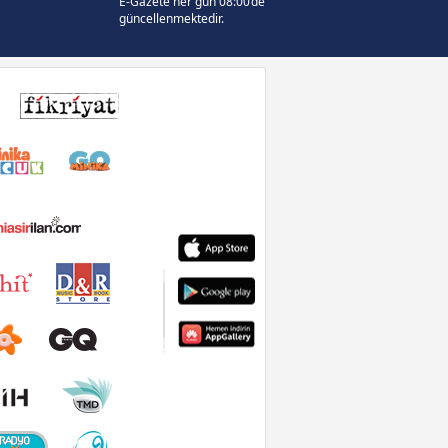
E-Gazete her gün 08:00’de
güncellenmektedir.