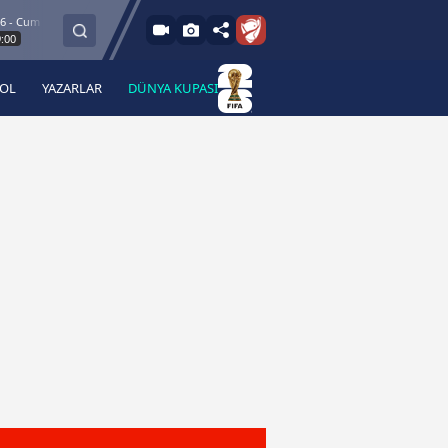
um
8.8.2026 - Cum
Esenler Erokspor
Hesap.com Antalyaspor
21:30
BOL
YAZARLAR
DÜNYA KUPASI
 Haber
A Haber Radyo
 Spor
A Spor Radyo
TV
A News Radio
2TV
Radyo Turkuvaz
para
Turkuvaz Romantik
Turkuvaz Efsane
Vav Tv
Radyo Soft
Radyo Energy
Turkuvaz Anadolu