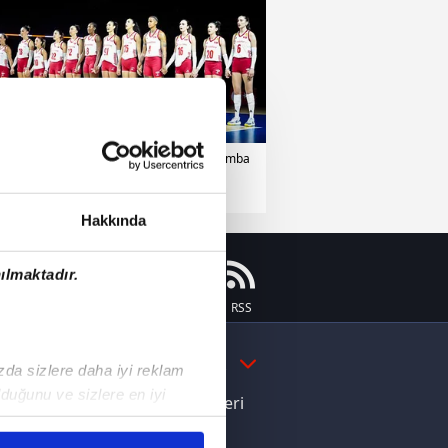
eybol
08 Temmuz 2026 | Çarşamba
Hakkında
ılmaktadır.
Instagram
Flipboard
Youtube
RSS
DAHA FAZLA
ızda sizlere daha iyi reklam
duğunu ve sizlere en iyi
e Yamal'dan Dünya Kupası zaferi
liyetlerimizi karşılamak
ı dikkat çeken davranış