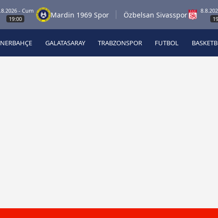
6 - Cum
8.8.2026 - C
Mardin 1969 Spor
Özbelsan Sivasspor
00
19:00
ENERBAHÇE
GALATASARAY
TRABZONSPOR
FUTBOL
BASKET
Beşiktaş
A
Fenerbahçe
A
Galatasaray
A
Trabzonspor
A
Futbol
A
Basketbol
Ziraat Türkiye Kupası
DİZİ
Diğer Sporlar