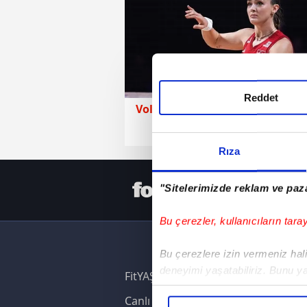
Reddet
Voleybol
26 Temmuz 2026 | 
Rıza
HER YERD
"Sitelerimizde reklam ve paza
Bu çerezler, kullanıcıların tara
Bu çerezlere izin vermeniz halin
deneyimi yaşatabiliriz. Bunu y
FitYAŞA
içerikleri sunabilmek adına el
Canlı Skor
noktasında tek gelir kalemimiz 