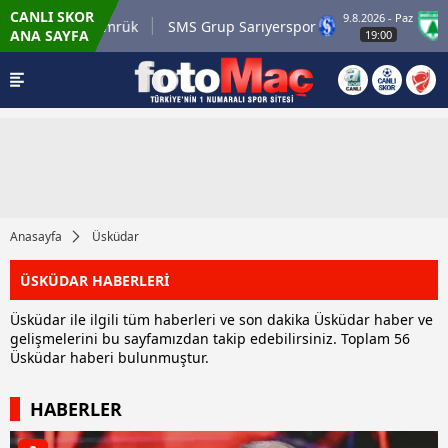
CANLI SKOR
9.8.2026 - Paz
m.tr Karagümrük
SMS Grup Sarıyerspor
Muğ
ANA SAYFA
19:00
Anasayfa
Üsküdar
ÜSKÜDAR HABERLERİ
Üsküdar ile ilgili tüm haberleri ve son dakika Üsküdar haber ve
gelişmelerini bu sayfamızdan takip edebilirsiniz. Toplam 56
Üsküdar haberi bulunmuştur.
HABERLER