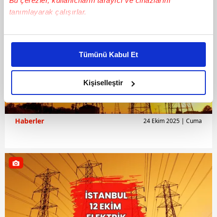
Bu çerezler, kullanıcıların tarayıcı ve cihazlarını
tanımlayarak çalışırlar.
Bu çerezlere izin vermeniz halinde sizlere özel
kişiselleştirilmiş reklamlar sunabilir, sayfalarımızda sizlere
Tümünü Kabul Et
daha iyi reklam deneyimi yaşatabiliriz. Bunu yaparken
amacımızın size daha iyi bir reklam deneyimi sunmak
olduğunu ve sizlere en iyi içerikleri sunabilmek adına
Kişiselleştir
elimizden gelen çabayı gösterdiğimizi ve bu noktada,
reklamların maliyetlerimizi karşılamak noktasında tek gelir
kalemimiz olduğunu sizlere hatırlatmak isteriz.
Haberler
24 Ekim 2025 | Cuma
Her halükârda, kullanıcılar, bu çerezlere izin vermedikleri
takdirde, kullanıcılara hedefli reklamlar
gösterilmeyecektir."
Sizlere daha iyi bir hizmet sunabilmek için İnternet
Sitemizde kendimize ve üçüncü kişilere ait çerezler
kullanılmaktadır. Bu çerezler vasıtasıyla çeşitli kişisel