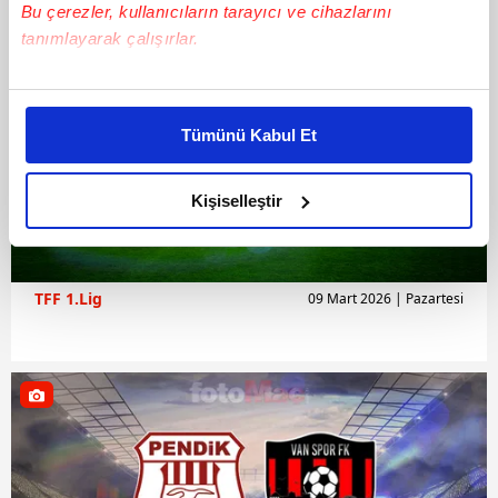
Bu çerezler, kullanıcıların tarayıcı ve cihazlarını
tanımlayarak çalışırlar.
Bu çerezlere izin vermeniz halinde sizlere özel
kişiselleştirilmiş reklamlar sunabilir, sayfalarımızda sizlere
Tümünü Kabul Et
daha iyi reklam deneyimi yaşatabiliriz. Bunu yaparken
amacımızın size daha iyi bir reklam deneyimi sunmak
olduğunu ve sizlere en iyi içerikleri sunabilmek adına
Kişiselleştir
elimizden gelen çabayı gösterdiğimizi ve bu noktada,
reklamların maliyetlerimizi karşılamak noktasında tek gelir
kalemimiz olduğunu sizlere hatırlatmak isteriz.
TFF 1.Lig
09 Mart 2026 | Pazartesi
Her halükârda, kullanıcılar, bu çerezlere izin vermedikleri
takdirde, kullanıcılara hedefli reklamlar
gösterilmeyecektir."
Sizlere daha iyi bir hizmet sunabilmek için İnternet
Sitemizde kendimize ve üçüncü kişilere ait çerezler
kullanılmaktadır. Bu çerezler vasıtasıyla çeşitli kişisel