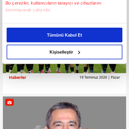
Bu çerezler, kullanıcıların tarayıcı ve cihazlarını
tanımlayarak çalışırlar.
Bu çerezlere izin vermeniz halinde sizlere özel
kişiselleştirilmiş reklamlar sunabilir, sayfalarımızda sizlere
Tümünü Kabul Et
daha iyi reklam deneyimi yaşatabiliriz. Bunu yaparken
amacımızın size daha iyi bir reklam deneyimi sunmak
olduğunu ve sizlere en iyi içerikleri sunabilmek adına
Kişiselleştir
elimizden gelen çabayı gösterdiğimizi ve bu noktada,
reklamların maliyetlerimizi karşılamak noktasında tek gelir
kalemimiz olduğunu sizlere hatırlatmak isteriz.
Haberler
19 Temmuz 2026 | Pazar
Her halükârda, kullanıcılar, bu çerezlere izin vermedikleri
takdirde, kullanıcılara hedefli reklamlar
gösterilmeyecektir."
Sizlere daha iyi bir hizmet sunabilmek için İnternet
Sitemizde kendimize ve üçüncü kişilere ait çerezler
kullanılmaktadır. Bu çerezler vasıtasıyla çeşitli kişisel