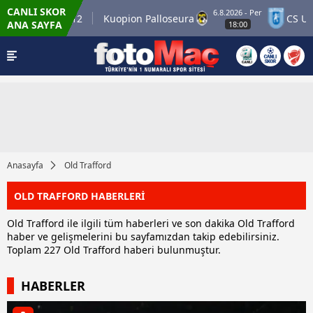
CANLI SKOR
6.8.2026 - Per
ner Match 12
Kuopion Palloseura
CS Univer
ANA SAYFA
18:00
Anasayfa
Old Trafford
OLD TRAFFORD HABERLERİ
Old Trafford ile ilgili tüm haberleri ve son dakika Old Trafford
haber ve gelişmelerini bu sayfamızdan takip edebilirsiniz.
Toplam 227 Old Trafford haberi bulunmuştur.
HABERLER