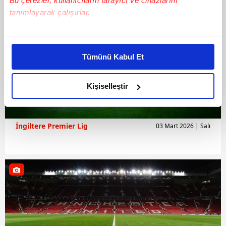
Bu çerezler, kullanıcıların tarayıcı ve cihazlarını
tanımlayarak çalışırlar.
Bu çerezlere izin vermeniz halinde sizlere özel
kişiselleştirilmiş reklamlar sunabilir, sayfalarımızda sizlere
Tümünü Kabul Et
daha iyi reklam deneyimi yaşatabiliriz. Bunu yaparken
amacımızın size daha iyi bir reklam deneyimi sunmak
olduğunu ve sizlere en iyi içerikleri sunabilmek adına
Kişiselleştir
elimizden gelen çabayı gösterdiğimizi ve bu noktada,
reklamların maliyetlerimizi karşılamak noktasında tek gelir
kalemimiz olduğunu sizlere hatırlatmak isteriz.
İngiltere Premier Lig
03 Mart 2026 | Salı
Her halükârda, kullanıcılar, bu çerezlere izin vermedikleri
takdirde, kullanıcılara hedefli reklamlar
gösterilmeyecektir."
Sizlere daha iyi bir hizmet sunabilmek için İnternet
Sitemizde kendimize ve üçüncü kişilere ait çerezler
kullanılmaktadır. Bu çerezler vasıtasıyla çeşitli kişisel