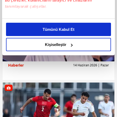
Bu çerezler, kullanıcıların tarayıcı ve cihazlarını
tanımlayarak çalışırlar.
Bu çerezlere izin vermeniz halinde sizlere özel
kişiselleştirilmiş reklamlar sunabilir, sayfalarımızda sizlere
Tümünü Kabul Et
daha iyi reklam deneyimi yaşatabiliriz. Bunu yaparken
amacımızın size daha iyi bir reklam deneyimi sunmak
olduğunu ve sizlere en iyi içerikleri sunabilmek adına
Kişiselleştir
elimizden gelen çabayı gösterdiğimizi ve bu noktada,
reklamların maliyetlerimizi karşılamak noktasında tek gelir
kalemimiz olduğunu sizlere hatırlatmak isteriz.
Haberler
14 Haziran 2026 | Pazar
Her halükârda, kullanıcılar, bu çerezlere izin vermedikleri
takdirde, kullanıcılara hedefli reklamlar
gösterilmeyecektir."
Sizlere daha iyi bir hizmet sunabilmek için İnternet
Sitemizde kendimize ve üçüncü kişilere ait çerezler
kullanılmaktadır. Bu çerezler vasıtasıyla çeşitli kişisel