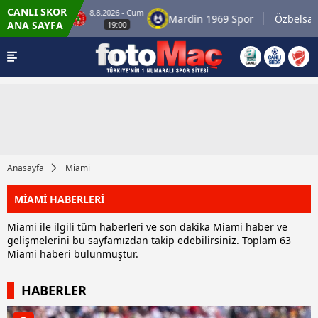
CANLI SKOR
8.8.2026 - Cum
raniyespor
Mardin 1969 Spor
Özbelsan Siv
ANA SAYFA
19:00
Anasayfa
Miami
MİAMİ HABERLERİ
Miami ile ilgili tüm haberleri ve son dakika Miami haber ve
gelişmelerini bu sayfamızdan takip edebilirsiniz. Toplam 63
Miami haberi bulunmuştur.
HABERLER