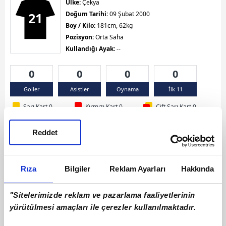
Ülke:
Çekya
21
Doğum Tarihi:
09 Şubat 2000
Boy / Kilo:
181cm, 62kg
Pozisyon:
Orta Saha
Kullandığı Ayak:
--
0
0
0
0
Goller
Asistler
Oynama
İlk 11
Sarı Kart 0
Kırmızı Kart 0
Çift Sarı Kart 0
Reddet
Rıza
Bilgiler
Reklam Ayarları
Hakkında
"Sitelerimizde reklam ve pazarlama faaliyetlerinin
yürütülmesi amaçları ile çerezler kullanılmaktadır.