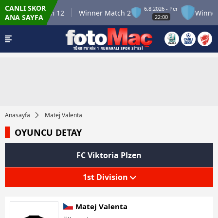
CANLI SKOR
6.8.2026 - Per
Winner Match 12
Winner Match 2
Winner 
ANA SAYFA
22:00
Anasayfa
Matej Valenta
OYUNCU DETAY
FC Viktoria Plzen
1st Division
Matej Valenta