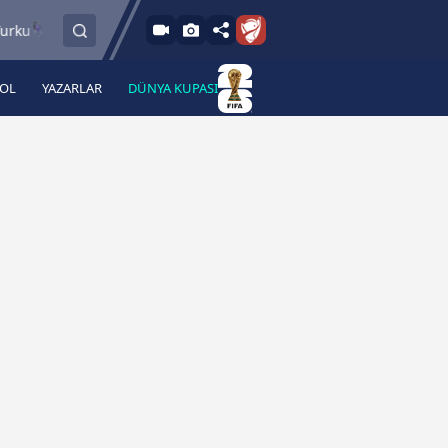
6.8.2026 - Per
6.8.2026 - Per
FC Vaduz
Jagiellonia Bialystok
18:00
19:00
BOL
YAZARLAR
DÜNYA KUPASI
 Haber
A Haber Radyo
 Spor
A Spor Radyo
TV
A News Radio
2TV
Radyo Turkuvaz
para
Turkuvaz Romantik
Turkuvaz Efsane
Vav Tv
Radyo Soft
Radyo Energy
Turkuvaz Anadolu