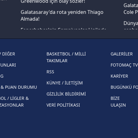
Greenwood için olay sözler!
lgilendirme Metnimizi
ziyaret edebilirsiniz.
Galata
Galatasaray'da rota yeniden Thiago
Cole P
Almada!
Korunması Kanunu uyarınca hazırlanmış Aydınlatma Metnimizi okum
Dünya 
 çerezlerle ilgili bilgi almak için lütfen
tıklayınız
.
Fenerbahçe'nin Şampiyonlar Ligi'nde
cephe
muhtemel rakibi belli oldu! Gornik
2026 
Zabrze'yi elerlerse...
şampi
/ DİĞER
BASKETBOL / MİLLİ
GALERİLER
İspanya-Arjantin finalinin ardından dış
Herna
TAKIMLAR
basından gündem olan manşetler!
YUNLARI
FOTOMAÇ TV
ekiple
RSS
Beşiktaş'ın UEFA Avrupa Ligi'nde 3. Ön
direkt
İG
KARİYER
Eleme Turu muhtemel rakipleri belli oldu!
KÜNYE / İLETİŞİM
R & PUAN DURUMU
BUGÜNKÜ F
GİZLİLİK BİLDİRİMİ
OL / LİGLER &
BİZE
ZASYONLAR
VERİ POLİTİKASI
ULAŞIN