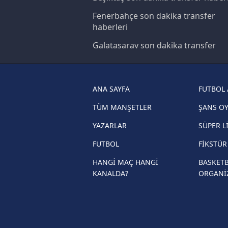
butonuna tıklayabilir,
Çerez Bi
Fenerbahçe son dakika transfer
haberleri
6698 sayılı Kişisel Verilerin 
mevzuata uygun olarak kullanılan
Galatasaray son dakika transfer
haberleri
Trabzonspor son dakika transfer
haberleri
ANA SAYFA
FUTBOL 
Trendyol Süper Lig haberleri
TÜM MANŞETLER
ŞANS O
Ziraat Türkiye Kupası haberleri
YAZARLAR
SÜPER L
UEFA Şampiyonlar Ligi haberleri
FUTBOL
FİKSTÜ
UEFA Avrupa Ligi haberleri
HANGİ MAÇ HANGİ
BASKETB
KANALDA?
ORGANİ
UEFA Konferans Ligi haberleri