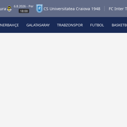
6.8.2026 - Per
CS Universitatea Craiova 1948
FC Inter Turku
18:00
ENERBAHÇE
GALATASARAY
TRABZONSPOR
FUTBOL
BASKET
Beşiktaş
A
Fenerbahçe
A
Galatasaray
A
Trabzonspor
A
Futbol
A
Basketbol
Ziraat Türkiye Kupası
DİZİ
Diğer Sporlar