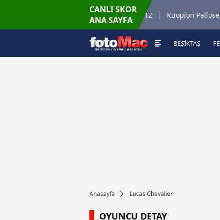
CANLI SKOR
6.8.2026 - Per
 35
Winner Match 12
Kuopion Palloseura
ANA SAYFA
16:00
BEŞİKTAŞ
F
Anasayfa
Lucas Chevalier
OYUNCU DETAY