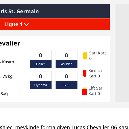
ris St. Germain
Ligue 1
evalier
Sarı Kart
0
0
0
 Kasım
Goller
Asistler
Kırmızı
0
0
, 78kg
Kart 0
Oynama
İlk 11
Çift Sarı
Sağ
Kart 0
 Kaleci mevkinde forma giyen Lucas Chevalier, 06 Kas