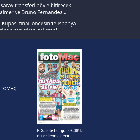
saray transferi böyle bitirecek!
almer ve Bruno Fernandes...
ak ve sitemizde ilgili
Kupası finali öncesinde İspanya
sinde can sıkan gelişme!
FIFA Dünya Kupası'nı kazanana
yonluk yüzüğü verilecek
n Crespo, Meksika Ligi
rinden Atlas'ın yeni teknik
örü oldu
OTOMAÇ
E-Gazete her gün 08:00’de
güncellenmektedir.