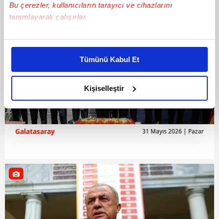
Bu çerezler, kullanıcıların tarayıcı ve cihazlarını
tanımlayarak çalışırlar.
Bu çerezlere izin vermeniz halinde sizlere özel
kişiselleştirilmiş reklamlar sunabilir, sayfalarımızda sizlere
Tümünü Kabul Et
daha iyi reklam deneyimi yaşatabiliriz. Bunu yaparken
amacımızın size daha iyi bir reklam deneyimi sunmak
olduğunu ve sizlere en iyi içerikleri sunabilmek adına
Kişiselleştir
elimizden gelen çabayı gösterdiğimizi ve bu noktada,
reklamların maliyetlerimizi karşılamak noktasında tek gelir
kalemimiz olduğunu sizlere hatırlatmak isteriz.
Galatasaray
31 Mayıs 2026 | Pazar
Her halükârda, kullanıcılar, bu çerezlere izin vermedikleri
takdirde, kullanıcılara hedefli reklamlar
gösterilmeyecektir."
Sizlere daha iyi bir hizmet sunabilmek için İnternet
Sitemizde kendimize ve üçüncü kişilere ait çerezler
kullanılmaktadır. Bu çerezler vasıtasıyla çeşitli kişisel