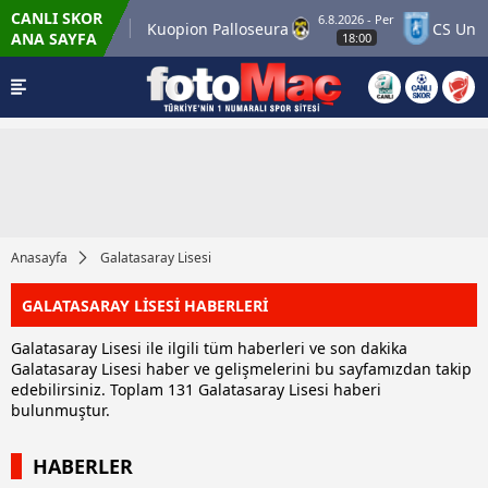
CANLI SKOR
6.8.2026 - Per
er Match 12
Kuopion Palloseura
CS Universi
ANA SAYFA
18:00
Anasayfa
Galatasaray Lisesi
GALATASARAY LİSESİ HABERLERİ
Galatasaray Lisesi ile ilgili tüm haberleri ve son dakika
Galatasaray Lisesi haber ve gelişmelerini bu sayfamızdan takip
edebilirsiniz. Toplam 131 Galatasaray Lisesi haberi
bulunmuştur.
HABERLER