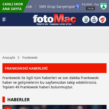
CANLI SKOR
9.8.2026 - Paz
.tr Karagümrük
SMS Grup Sarıyerspor
Muğla
ANA SAYFA
19:00
Anasayfa
Frankowski
FRANKOWSKİ HABERLERİ
Frankowski ile ilgili tüm haberleri ve son dakika Frankowski
haber ve gelişmelerini bu sayfamızdan takip edebilirsiniz.
Toplam 49 Frankowski haberi bulunmuştur.
HABERLER