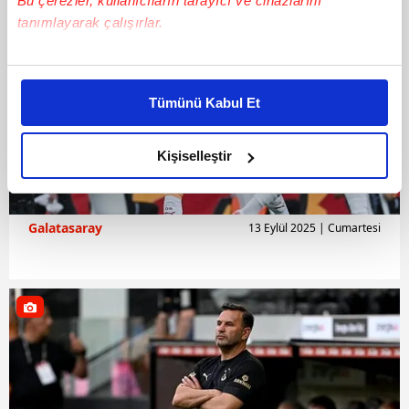
Bu çerezler, kullanıcıların tarayıcı ve cihazlarını
tanımlayarak çalışırlar.
Bu çerezlere izin vermeniz halinde sizlere özel
kişiselleştirilmiş reklamlar sunabilir, sayfalarımızda sizlere
Tümünü Kabul Et
daha iyi reklam deneyimi yaşatabiliriz. Bunu yaparken
amacımızın size daha iyi bir reklam deneyimi sunmak
olduğunu ve sizlere en iyi içerikleri sunabilmek adına
Kişiselleştir
elimizden gelen çabayı gösterdiğimizi ve bu noktada,
reklamların maliyetlerimizi karşılamak noktasında tek gelir
kalemimiz olduğunu sizlere hatırlatmak isteriz.
Galatasaray
13 Eylül 2025 | Cumartesi
Her halükârda, kullanıcılar, bu çerezlere izin vermedikleri
takdirde, kullanıcılara hedefli reklamlar
gösterilmeyecektir."
Sizlere daha iyi bir hizmet sunabilmek için İnternet
Sitemizde kendimize ve üçüncü kişilere ait çerezler
kullanılmaktadır. Bu çerezler vasıtasıyla çeşitli kişisel