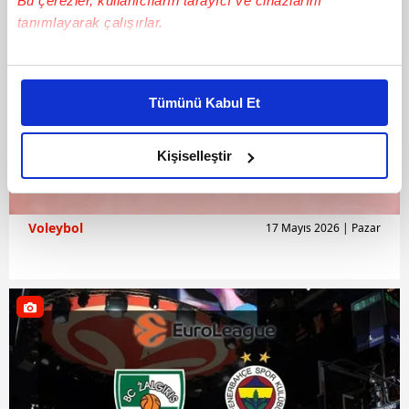
Bu çerezler, kullanıcıların tarayıcı ve cihazlarını
tanımlayarak çalışırlar.
Bu çerezlere izin vermeniz halinde sizlere özel
kişiselleştirilmiş reklamlar sunabilir, sayfalarımızda sizlere
Tümünü Kabul Et
daha iyi reklam deneyimi yaşatabiliriz. Bunu yaparken
amacımızın size daha iyi bir reklam deneyimi sunmak
olduğunu ve sizlere en iyi içerikleri sunabilmek adına
Kişiselleştir
elimizden gelen çabayı gösterdiğimizi ve bu noktada,
reklamların maliyetlerimizi karşılamak noktasında tek gelir
kalemimiz olduğunu sizlere hatırlatmak isteriz.
Voleybol
17 Mayıs 2026 | Pazar
Her halükârda, kullanıcılar, bu çerezlere izin vermedikleri
takdirde, kullanıcılara hedefli reklamlar
gösterilmeyecektir."
Sizlere daha iyi bir hizmet sunabilmek için İnternet
Sitemizde kendimize ve üçüncü kişilere ait çerezler
kullanılmaktadır. Bu çerezler vasıtasıyla çeşitli kişisel