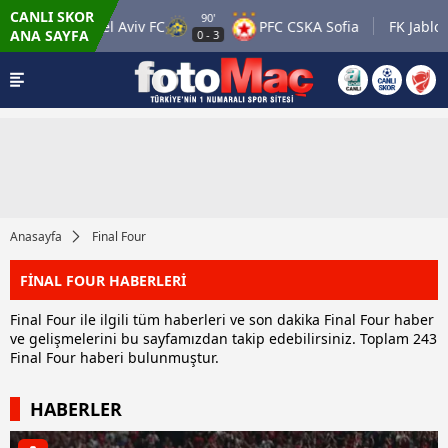
CANLI SKOR
90'
Maccabi Tel Aviv FC
PFC CSKA Sofia
FK Jablonec
ANA SAYFA
0
-
3
Anasayfa
Final Four
FİNAL FOUR HABERLERİ
Final Four ile ilgili tüm haberleri ve son dakika Final Four haber
ve gelişmelerini bu sayfamızdan takip edebilirsiniz. Toplam 243
Final Four haberi bulunmuştur.
HABERLER