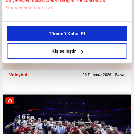
Bu çerezler, kullanıcıların tarayıcı ve cihazlarını
tanımlayarak çalışırlar.
Bu çerezlere izin vermeniz halinde sizlere özel
kişiselleştirilmiş reklamlar sunabilir, sayfalarımızda sizlere
Tümünü Kabul Et
daha iyi reklam deneyimi yaşatabiliriz. Bunu yaparken
amacımızın size daha iyi bir reklam deneyimi sunmak
olduğunu ve sizlere en iyi içerikleri sunabilmek adına
Kişiselleştir
elimizden gelen çabayı gösterdiğimizi ve bu noktada,
reklamların maliyetlerimizi karşılamak noktasında tek gelir
kalemimiz olduğunu sizlere hatırlatmak isteriz.
Voleybol
26 Temmuz 2026 | Pazar
Her halükârda, kullanıcılar, bu çerezlere izin vermedikleri
takdirde, kullanıcılara hedefli reklamlar
gösterilmeyecektir."
Sizlere daha iyi bir hizmet sunabilmek için İnternet
Sitemizde kendimize ve üçüncü kişilere ait çerezler
kullanılmaktadır. Bu çerezler vasıtasıyla çeşitli kişisel