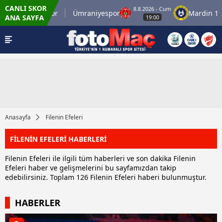
CANLI SKOR
8.8.2026 - Cum
İstanbulspor
Ümraniyespor
Mardin 1969
ANA SAYFA
19:00
Anasayfa
Filenin Efeleri
FİLENİN EFELERİ HABERLERİ
Filenin Efeleri ile ilgili tüm haberleri ve son dakika Filenin
Efeleri haber ve gelişmelerini bu sayfamızdan takip
edebilirsiniz. Toplam 126 Filenin Efeleri haberi bulunmuştur.
HABERLER