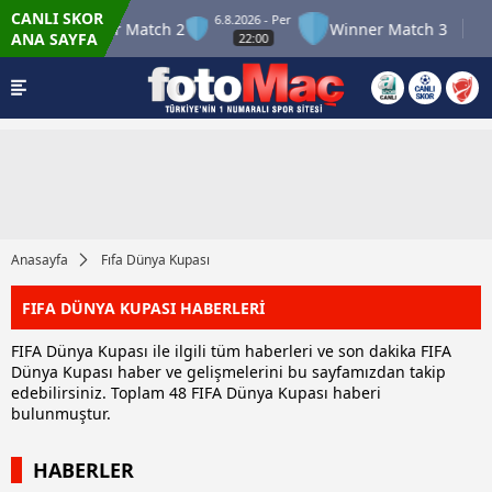
CANLI SKOR
6.8.2026 - Per
2
Winner Match 2
Winner Match 3
Bolu
ANA SAYFA
22:00
Anasayfa
Fıfa Dünya Kupası
FIFA DÜNYA KUPASI HABERLERİ
FIFA Dünya Kupası ile ilgili tüm haberleri ve son dakika FIFA
Dünya Kupası haber ve gelişmelerini bu sayfamızdan takip
edebilirsiniz. Toplam 48 FIFA Dünya Kupası haberi
bulunmuştur.
HABERLER