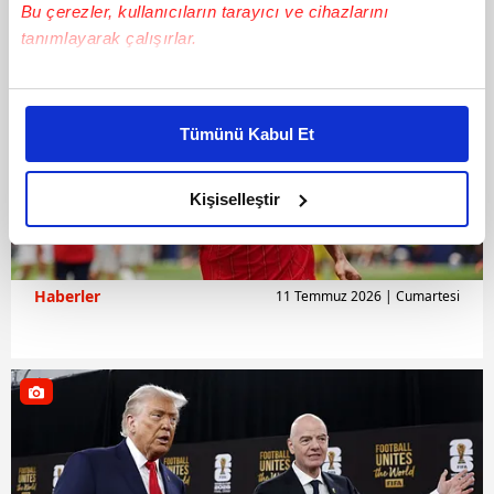
Bu çerezler, kullanıcıların tarayıcı ve cihazlarını
tanımlayarak çalışırlar.
Bu çerezlere izin vermeniz halinde sizlere özel
kişiselleştirilmiş reklamlar sunabilir, sayfalarımızda sizlere
Tümünü Kabul Et
daha iyi reklam deneyimi yaşatabiliriz. Bunu yaparken
amacımızın size daha iyi bir reklam deneyimi sunmak
olduğunu ve sizlere en iyi içerikleri sunabilmek adına
Kişiselleştir
elimizden gelen çabayı gösterdiğimizi ve bu noktada,
reklamların maliyetlerimizi karşılamak noktasında tek gelir
kalemimiz olduğunu sizlere hatırlatmak isteriz.
Haberler
11 Temmuz 2026 | Cumartesi
Her halükârda, kullanıcılar, bu çerezlere izin vermedikleri
takdirde, kullanıcılara hedefli reklamlar
gösterilmeyecektir."
Sizlere daha iyi bir hizmet sunabilmek için İnternet
Sitemizde kendimize ve üçüncü kişilere ait çerezler
kullanılmaktadır. Bu çerezler vasıtasıyla çeşitli kişisel