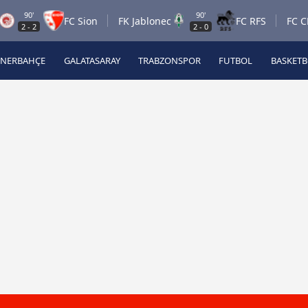
90'
90'
FC Sion
FK Jablonec
FC RFS
FC CFR 19
2
-
2
2
-
0
ENERBAHÇE
GALATASARAY
TRABZONSPOR
FUTBOL
BASKET
Beşiktaş
A
Fenerbahçe
A
Galatasaray
A
Trabzonspor
A
Futbol
A
Basketbol
Ziraat Türkiye Kupası
DİZİ
Diğer Sporlar