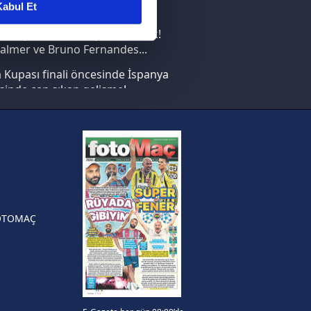
abul Et
nın en büyüğü İspanya!
ar gösterilmeyecektir."
saray transferi böyle bitirecek!
almer ve Bruno Fernandes...
çerezler kullanılmaktadır. Bu
Kupası finali öncesinde İspanya
u hizmetlerinin sunulması
sinde can sıkan gelişme!
i ve sizlere yönelik
nılacaktır.
FIFA Dünya Kupası'nı kazanana
yonluk yüzüğü verilecek
kin detaylı bilgi için Ayarlar
n Crespo, Meksika Ligi
rinden Atlas'ın yeni teknik
örü oldu
ak ve sitemizde ilgili
OTOMAÇ