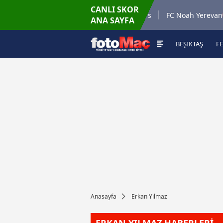
CANLI SKOR
89'
Bialystok
Glasgow Rangers
FC Noah Yerevan
ANA SAYFA
2
-
1
BEŞİKTAŞ
F
Anasayfa
Erkan Yılmaz