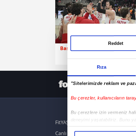
Reddet
Basket Erkek Milli
30 Haziran 2026 
Rıza
HER YERD
"Sitelerimizde reklam ve paza
Bu çerezler, kullanıcıların tara
Bu çerezlere izin vermeniz halin
deneyimi yaşatabiliriz. Bunu y
FitYAŞA
içerikleri sunabilmek adına el
Canlı Skor
noktasında tek gelir kalemimiz 