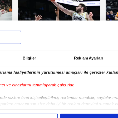
Fenerbahçe
Bas
| Salı
06 Haziran 2026 | Cumartesi
Bilgiler
Reklam Ayarları
E!
rlama faaliyetlerinin yürütülmesi amaçları ile çerezler kullan
iPhone
Android
iPad
Facebook
X
NSosyal
yıcı ve cihazlarını tanımlayarak çalışırlar.
de sizlere özel kişiselleştirilmiş reklamlar sunabilir, sayfalarım
aparken amacımızın size daha iyi bir reklam deneyimi sunmak ol
Fenerbahçe'de sürpriz ayrılık ihtimali!
Lamin
imizden gelen çabayı gösterdiğimizi ve bu noktada, reklamların ma
Devre arasında gelmişti
sonras
olduğunu sizlere hatırlatmak isteriz.