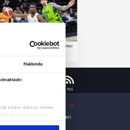
ketbol
28 Mart 2026 | Cumartesi
Hakkında
ılmaktadır.
Instagram
Flipboard
Youtube
RSS
DAHA FAZLA
ızda sizlere daha iyi reklam
duğunu ve sizlere en iyi
e Yamal'dan Dünya Kupası zaferi
liyetlerimizi karşılamak
ı dikkat çeken davranış