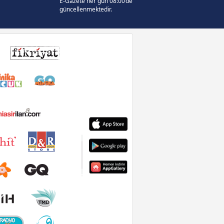
E-Gazete her gün 08:00’de
güncellenmektedir.