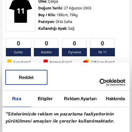
Ülke:
Çekya
11
Doğum Tarihi:
27 Ağustos 2003
Boy / Kilo:
188cm, 79kg
Pozisyon:
Orta Saha
Kullandığı Ayak:
Sağ
0
0
0
0
Goller
Asistler
Oynama
İlk 11
Sarı Kart 0
Kırmızı Kart 0
Çift Sarı Kart 0
Reddet
Rıza
Bilgiler
Reklam Ayarları
Hakkında
"Sitelerimizde reklam ve pazarlama faaliyetlerinin
yürütülmesi amaçları ile çerezler kullanılmaktadır.