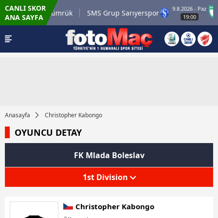
CANLI SKOR
9.8.2026 - Paz
li.com.tr Karagümrük
SMS Grup Sarıyerspor
ANA SAYFA
19:00
Anasayfa
Christopher Kabongo
OYUNCU DETAY
FK Mlada Boleslav
1st Division
Christopher Kabongo