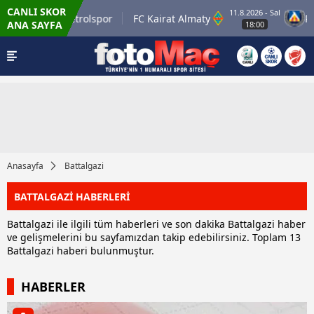
CANLI SKOR
11.8.2026 - Sal
Batman Petrolspor
FC Kairat Almaty
PFC L
ANA SAYFA
18:00
Anasayfa
Battalgazi
BATTALGAZİ HABERLERİ
Battalgazi ile ilgili tüm haberleri ve son dakika Battalgazi haber
ve gelişmelerini bu sayfamızdan takip edebilirsiniz. Toplam 13
Battalgazi haberi bulunmuştur.
HABERLER