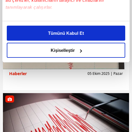
Bu çerezler, kullanıcıların tarayıcı ve cihazlarını
tanımlayarak çalışırlar.
Bu çerezlere izin vermeniz halinde sizlere özel
kişiselleştirilmiş reklamlar sunabilir, sayfalarımızda sizlere
Tümünü Kabul Et
daha iyi reklam deneyimi yaşatabiliriz. Bunu yaparken
amacımızın size daha iyi bir reklam deneyimi sunmak
olduğunu ve sizlere en iyi içerikleri sunabilmek adına
Kişiselleştir
elimizden gelen çabayı gösterdiğimizi ve bu noktada,
reklamların maliyetlerimizi karşılamak noktasında tek gelir
kalemimiz olduğunu sizlere hatırlatmak isteriz.
Haberler
05 Ekim 2025 | Pazar
Her halükârda, kullanıcılar, bu çerezlere izin vermedikleri
takdirde, kullanıcılara hedefli reklamlar
gösterilmeyecektir."
Sizlere daha iyi bir hizmet sunabilmek için İnternet
Sitemizde kendimize ve üçüncü kişilere ait çerezler
kullanılmaktadır. Bu çerezler vasıtasıyla çeşitli kişisel