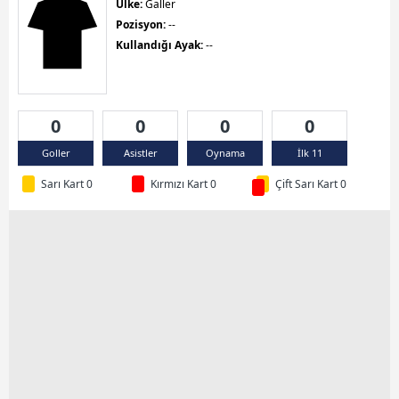
Ülke:
Galler
Pozisyon:
--
Kullandığı Ayak:
--
0
0
0
0
Goller
Asistler
Oynama
İlk 11
Sarı Kart 0
Kırmızı Kart 0
Çift Sarı Kart 0