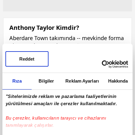
Anthony Taylor Kimdir?
Aberdare Town takımında -- mevkinde forma
giyen Anthony Taylor, 06 Ağustos 2026
tarihinde dünyaya gelmiştir. cm boyunda ve
Reddet
kilo olan Anthony Taylor, -- ayağını
kullanmaktadır. Bu sezon ilk 11'de 0 maça
çıkan Anthony Taylor, 0 sarı kart ve 0 kırmızı
Rıza
Bilgiler
Reklam Ayarları
Hakkında
kart görmüştür. Anthony Taylor, bu sezon 0
asist ve 0 gol katkısı ile oynamaktadır.
"Sitelerimizde reklam ve pazarlama faaliyetlerinin
yürütülmesi amaçları ile çerezler kullanılmaktadır.
Bu çerezler, kullanıcıların tarayıcı ve cihazlarını
tanımlayarak çalışırlar.