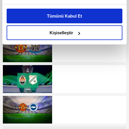
Bu çerezlere izin vermeniz halinde sizlere özel
kişiselleştirilmiş reklamlar sunabilir, sayfalarımızda sizlere
Tümünü Kabul Et
daha iyi reklam deneyimi yaşatabiliriz. Bunu yaparken
amacımızın size daha iyi bir reklam deneyimi sunmak
olduğunu ve sizlere en iyi içerikleri sunabilmek adına
Kişiselleştir
elimizden gelen çabayı gösterdiğimizi ve bu noktada,
reklamların maliyetlerimizi karşılamak noktasında tek gelir
kalemimiz olduğunu sizlere hatırlatmak isteriz.
Her halükârda, kullanıcılar, bu çerezlere izin vermedikleri
takdirde, kullanıcılara hedefli reklamlar
gösterilmeyecektir."
Sizlere daha iyi bir hizmet sunabilmek için İnternet
Sitemizde kendimize ve üçüncü kişilere ait çerezler
kullanılmaktadır. Bu çerezler vasıtasıyla çeşitli kişisel
verileriniz işlenmekte olup gerekli olan çerezler bilgi
toplumu hizmetlerinin sunulması amacıyla
kullanılmaktadır. Diğer çerezler, sitemizin daha işlevsel