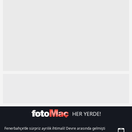
kılınması ve kişiselleştirilmesi ve sizlere yönelik
reklam/pazarlama faaliyetlerinin yapılması, amaçlarıyla
sınırlı olarak açık rızanız dahilinde kullanılacaktır.
Çerezlere ilişkin tercihlerinizi aşağıda yer alan panel
vasıtasıyla belirleyebilirsiniz. Çerezlere ilişkin detaylı bilgi
için Ayarlar butonuna tıklayabilir,
Çerez Bilgilendirme
Metnimizi
ziyaret edebilirsiniz.
6698 sayılı Kişisel Verilerin Korunması Kanunu uyarınca
hazırlanmış Aydınlatma Metnimizi okumak ve sitemizde
ilgili mevzuata uygun olarak kullanılan çerezlerle ilgili bilgi
almak için lütfen
tıklayınız
.
HER YERDE!
Fenerbahçe’de sürpriz ayrılık ihtimali! Devre arasında gelmişti