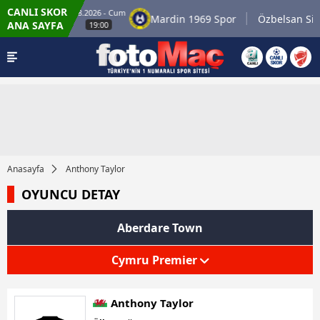
CANLI SKOR
8.8.2026 - Cum
niyespor
Mardin 1969 Spor
Özbelsan Siva
ANA SAYFA
19:00
Anasayfa
Anthony Taylor
OYUNCU DETAY
Aberdare Town
Cymru Premier
Anthony Taylor