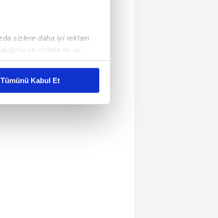
ızda sizlere daha iyi reklam
duğunu ve sizlere en iyi
liyetlerimizi karşılamak
Tümünü Kabul Et
ar gösterilmeyecektir."
çerezler kullanılmaktadır. Bu
u hizmetlerinin sunulması
i ve sizlere yönelik
nılacaktır.
kin detaylı bilgi için Ayarlar
ak ve sitemizde ilgili