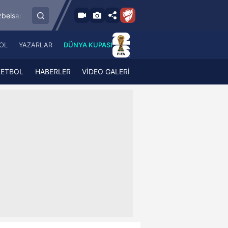
8.8.2026 - Cum
spor
Esenler Erokspor
Hesap.com Antalyas
19:00
OL
YAZARLAR
DÜNYA KUPASI
 Haber
A Haber Radyo
 Spor
A Spor Radyo
KETBOL
HABERLER
VİDEO GALERİ
TV
A News Radio
2TV
Radyo Turkuvaz
para
Turkuvaz Romantik
Turkuvaz Efsane
Vav Tv
Radyo Soft
Radyo Energy
Turkuvaz Anadolu