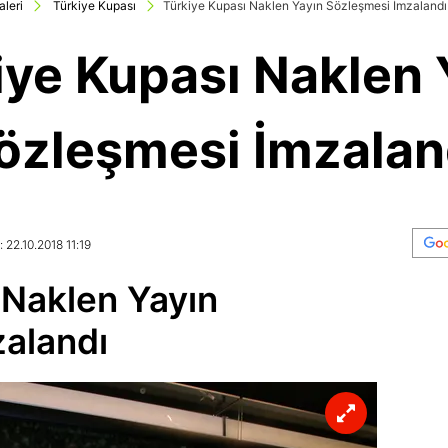
aleri
Türkiye Kupası
Türkiye Kupası Naklen Yayın Sözleşmesi İmzalandı
iye Kupası Naklen 
özleşmesi İmzalan
 22.10.2018 11:19
 Naklen Yayın
alandı