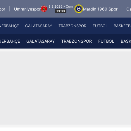
8.8.2026 - Cum
iyespor
Mardin 1969 Spor
Özbelsan Sivas
19:00
NERBAHÇE
GALATASARAY
TRABZONSPOR
FUTBOL
BASKETB
Beşiktaş
A
Fenerbahçe
A
NERBAHÇE
GALATASARAY
TRABZONSPOR
FUTBOL
BAS
Galatasaray
A
Trabzonspor
A
Futbol
A
Basketbol
Ziraat Türkiye Kupası
DİZİ
Diğer Sporlar