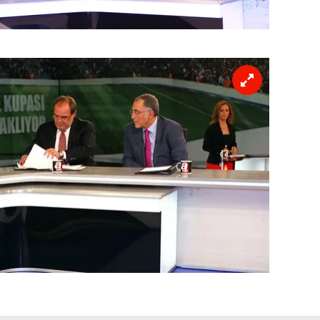
 çerezlerle ilgili bilgi almak için lütfen
tıklayınız
.