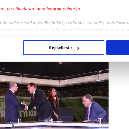
yıcı ve cihazlarını tanımlayarak çalışırlar.
de sizlere özel kişiselleştirilmiş reklamlar sunabilir, sayfalarım
aparken amacımızın size daha iyi bir reklam deneyimi sunmak ol
imizden gelen çabayı gösterdiğimizi ve bu noktada, reklamların ma
olduğunu sizlere hatırlatmak isteriz.
Kişiselleştir
çerezlere izin vermedikleri takdirde, kullanıcılara hedefli reklaml
abilmek için İnternet Sitemizde kendimize ve üçüncü kişilere ait 
isel verileriniz işlenmekte olup gerekli olan çerezler bilgi toplum
 çerezler, sitemizin daha işlevsel kılınması ve kişiselleştirilmes
 yapılması, amaçlarıyla sınırlı olarak açık rızanız dahilinde kulla
aşağıda yer alan panel vasıtasıyla belirleyebilirsiniz. Çerezlere iliş
lgilendirme Metnimizi
ziyaret edebilirsiniz.
Korunması Kanunu uyarınca hazırlanmış Aydınlatma Metnimizi okum