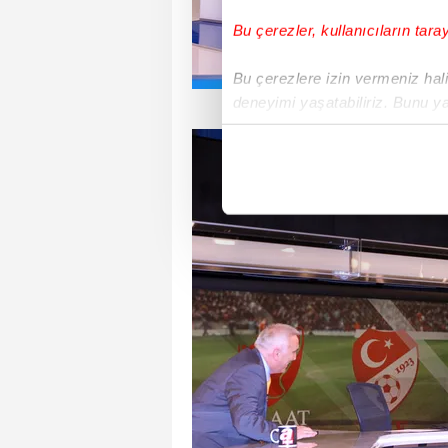
Bu çerezler, kullanıcıların tara
Bu çerezlere izin vermeniz halin
deneyimi yaşatabiliriz. Bunu y
içerikleri sunabilmek adına el
noktasında tek gelir kalemimiz 
Her halükârda, kullanıcılar, bu 
Sizlere daha iyi bir hizmet sun
çerezler vasıtasıyla çeşitli kiş
amacıyla kullanılmaktadır. Diğer
reklam/pazarlama faaliyetlerinin
Çerezlere ilişkin tercihlerinizi 
butonuna tıklayabilir,
Çerez Bi
6698 sayılı Kişisel Verilerin 