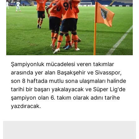
Çerezlere ilişkin tercihlerinizi aşağıda yer alan panel
vasıtasıyla belirleyebilirsiniz. Çerezlere ilişkin detaylı bilgi
için Ayarlar butonuna tıklayabilir,
Çerez Bilgilendirme
Metnimizi
ziyaret edebilirsiniz.
6698 sayılı Kişisel Verilerin Korunması Kanunu uyarınca
hazırlanmış Aydınlatma Metnimizi okumak ve sitemizde
ilgili mevzuata uygun olarak kullanılan çerezlerle ilgili bilgi
Şampiyonluk mücadelesi veren takımlar
almak için lütfen
tıklayınız
.
arasında yer alan Başakşehir ve Sivasspor,
son 8 haftada mutlu sona ulaşmaları halinde
tarihi bir başarı yakalayacak ve Süper Lig'de
şampiyon olan 6. takım olarak adını tarihe
yazdıracak.