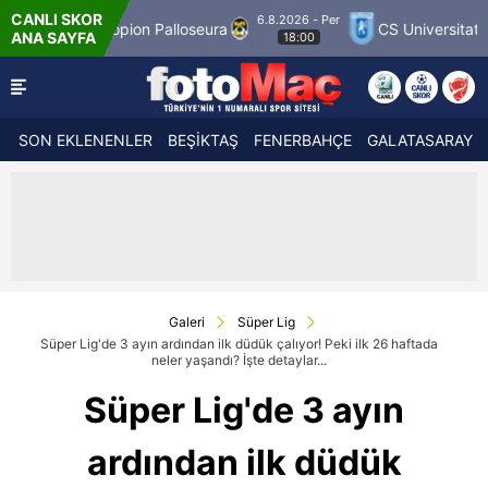
CANLI SKOR
6.8.2026 - Per
on Palloseura
CS Universitatea Craiova 1948
ANA SAYFA
18:00
SON EKLENENLER
BEŞİKTAŞ
FENERBAHÇE
GALATASARAY
Galeri
Süper Lig
Süper Lig'de 3 ayın ardından ilk düdük çalıyor! Peki ilk 26 haftada
neler yaşandı? İşte detaylar...
Süper Lig'de 3 ayın
ardından ilk düdük