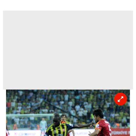
Metnimizi
ziyaret edebilirsiniz.
6698 sayılı Kişisel Verilerin Korunması Kanunu uyarınca
hazırlanmış Aydınlatma Metnimizi okumak ve sitemizde
ilgili mevzuata uygun olarak kullanılan çerezlerle ilgili bilgi
almak için lütfen
tıklayınız
.