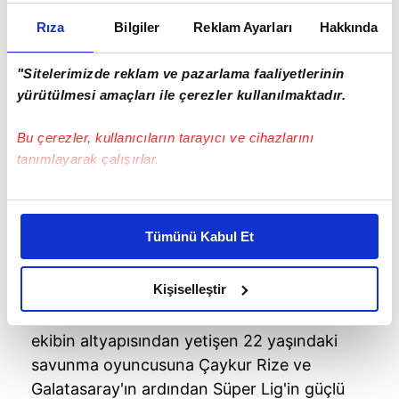
Rıza
Bilgiler
Reklam Ayarları
Hakkında
"Sitelerimizde reklam ve pazarlama faaliyetlerinin
yürütülmesi amaçları ile çerezler kullanılmaktadır.
Bu çerezler, kullanıcıların tarayıcı ve cihazlarını
tanımlayarak çalışırlar.
Bu çerezlere izin vermeniz halinde sizlere özel
kişiselleştirilmiş reklamlar sunabilir, sayfalarımızda sizlere
Tümünü Kabul Et
daha iyi reklam deneyimi yaşatabiliriz. Bunu yaparken
amacımızın size daha iyi bir reklam deneyimi sunmak
YUSUF İÇİN DEVLER YARIŞTA
olduğunu ve sizlere en iyi içerikleri sunabilmek adına
Kişiselleştir
Altınordu'da Yusuf Yalçın Arslan, Süper Lig
elimizden gelen çabayı gösterdiğimizi ve bu noktada,
ekiplerini peşine taktı. Kırmızı-lacivertli
reklamların maliyetlerimizi karşılamak noktasında tek gelir
ekibin altyapısından yetişen 22 yaşındaki
kalemimiz olduğunu sizlere hatırlatmak isteriz.
savunma oyuncusuna Çaykur Rize ve
Galatasaray'ın ardından Süper Lig'in güçlü
Her halükârda, kullanıcılar, bu çerezlere izin vermedikleri