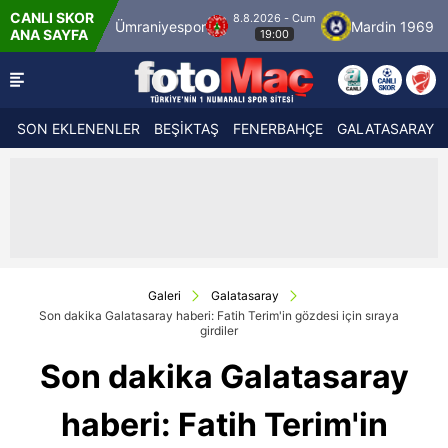
CANLI SKOR
8.8.2026 - Cum
ulspor
Ümraniyespor
Mardin 1969 Spor
ANA SAYFA
19:00
SON EKLENENLER
BEŞİKTAŞ
FENERBAHÇE
GALATASARAY
Galeri
Galatasaray
Son dakika Galatasaray haberi: Fatih Terim'in gözdesi için sıraya
girdiler
Son dakika Galatasaray
haberi: Fatih Terim'in