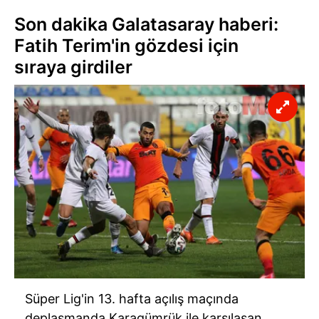
Son dakika Galatasaray haberi:
Fatih Terim'in gözdesi için
sıraya girdiler
Süper Lig'in 13. hafta açılış maçında
deplasmanda Karagümrük ile karşılaşan