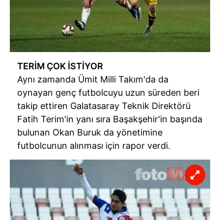
6698 sayılı Kişisel Verilerin Korunması Kanunu uyarınca
hazırlanmış Aydınlatma Metnimizi okumak ve sitemizde
ilgili mevzuata uygun olarak kullanılan çerezlerle ilgili bilgi
almak için lütfen
tıklayınız
.
TERİM ÇOK İSTİYOR
Aynı zamanda Ümit Milli Takım'da da
oynayan genç futbolcuyu uzun süreden beri
takip ettiren Galatasaray Teknik Direktörü
Fatih Terim'in yanı sıra Başakşehir'in başında
bulunan Okan Buruk da yönetimine
futbolcunun alınması için rapor verdi.