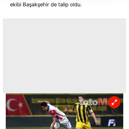
ekibi Başakşehir de talip oldu.
takdirde, kullanıcılara hedefli reklamlar
gösterilmeyecektir."
Sizlere daha iyi bir hizmet sunabilmek için İnternet
Sitemizde kendimize ve üçüncü kişilere ait çerezler
kullanılmaktadır. Bu çerezler vasıtasıyla çeşitli kişisel
verileriniz işlenmekte olup gerekli olan çerezler bilgi
toplumu hizmetlerinin sunulması amacıyla
kullanılmaktadır. Diğer çerezler, sitemizin daha işlevsel
kılınması ve kişiselleştirilmesi ve sizlere yönelik
reklam/pazarlama faaliyetlerinin yapılması, amaçlarıyla
sınırlı olarak açık rızanız dahilinde kullanılacaktır.
Çerezlere ilişkin tercihlerinizi aşağıda yer alan panel
vasıtasıyla belirleyebilirsiniz. Çerezlere ilişkin detaylı bilgi
için Ayarlar butonuna tıklayabilir,
Çerez Bilgilendirme
Metnimizi
ziyaret edebilirsiniz.