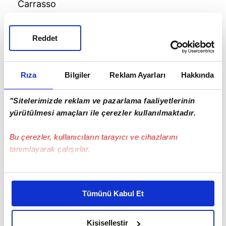
Carrasso
Reddet
Rıza
Bilgiler
Reklam Ayarları
Hakkında
"Sitelerimizde reklam ve pazarlama faaliyetlerinin
yürütülmesi amaçları ile çerezler kullanılmaktadır.
Bu çerezler, kullanıcıların tarayıcı ve cihazlarını
tanımlayarak çalışırlar.
Eray İşcan
Bu çerezlere izin vermeniz halinde sizlere özel
kişiselleştirilmiş reklamlar sunabilir, sayfalarımızda sizlere
Tümünü Kabul Et
daha iyi reklam deneyimi yaşatabiliriz. Bunu yaparken
amacımızın size daha iyi bir reklam deneyimi sunmak
olduğunu ve sizlere en iyi içerikleri sunabilmek adına
Kişiselleştir