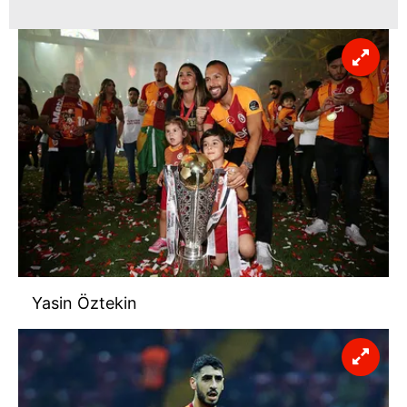
vasıtasıyla belirleyebilirsiniz. Çerezlere ilişkin detaylı bilgi
için Ayarlar butonuna tıklayabilir,
Çerez Bilgilendirme
Metnimizi
ziyaret edebilirsiniz.
6698 sayılı Kişisel Verilerin Korunması Kanunu uyarınca
hazırlanmış Aydınlatma Metnimizi okumak ve sitemizde
ilgili mevzuata uygun olarak kullanılan çerezlerle ilgili bilgi
almak için lütfen
tıklayınız
.
Yasin Öztekin