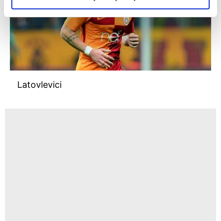
elimizden gelen çabayı gösterdiğimizi ve bu noktada,
reklamların maliyetlerimizi karşılamak noktasında tek gelir
kalemimiz olduğunu sizlere hatırlatmak isteriz.
Her halükârda, kullanıcılar, bu çerezlere izin vermedikleri
takdirde, kullanıcılara hedefli reklamlar
gösterilmeyecektir."
Latovlevici
Sizlere daha iyi bir hizmet sunabilmek için İnternet
Sitemizde kendimize ve üçüncü kişilere ait çerezler
kullanılmaktadır. Bu çerezler vasıtasıyla çeşitli kişisel
verileriniz işlenmekte olup gerekli olan çerezler bilgi
toplumu hizmetlerinin sunulması amacıyla
kullanılmaktadır. Diğer çerezler, sitemizin daha işlevsel
kılınması ve kişiselleştirilmesi ve sizlere yönelik
reklam/pazarlama faaliyetlerinin yapılması, amaçlarıyla
sınırlı olarak açık rızanız dahilinde kullanılacaktır.
Çerezlere ilişkin tercihlerinizi aşağıda yer alan panel