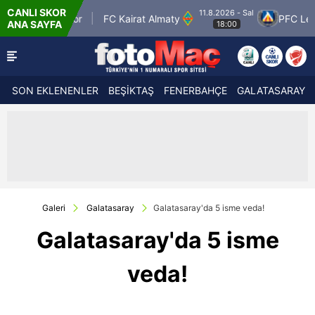
CANLI SKOR
11.8.2026 - Sal
Petrolspor
FC Kairat Almaty
PFC Levski So
ANA SAYFA
18:00
SON EKLENENLER
BEŞİKTAŞ
FENERBAHÇE
GALATASARAY
Galeri
Galatasaray
Galatasaray'da 5 isme veda!
Galatasaray'da 5 isme
veda!