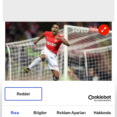
Valencia, Radamel Falcao'yu bonservis
Reddet
bedeli ödemeden kadrosuna katmak
istediğini Fransız kulübünün yöneticilerine
iletti.
Rıza
Bilgiler
Reklam Ayarları
Hakkında