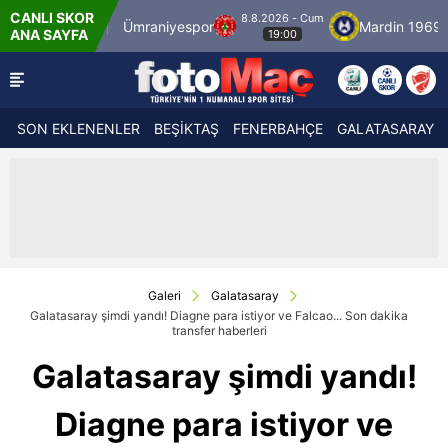
CANLI SKOR
8.8.2026 - Cum
bulspor
Ümraniyespor
Mardin 1969 Spor
ANA SAYFA
19:00
SON EKLENENLER
BEŞİKTAŞ
FENERBAHÇE
GALATASARAY
Galeri
Galatasaray
Galatasaray şimdi yandı! Diagne para istiyor ve Falcao... Son dakika
transfer haberleri
Galatasaray şimdi yandı!
Diagne para istiyor ve