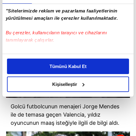
"Sitelerimizde reklam ve pazarlama faaliyetlerinin
yürütülmesi amaçları ile çerezler kullanılmaktadır.
Bu çerezler, kullanıcıların tarayıcı ve cihazlarını
tanımlayarak çalışırlar.
Bu çerezlere izin vermeniz halinde sizlere özel
kişiselleştirilmiş reklamlar sunabilir, sayfalarımızda sizlere
Tümünü Kabul Et
daha iyi reklam deneyimi yaşatabiliriz. Bunu yaparken
amacımızın size daha iyi bir reklam deneyimi sunmak
olduğunu ve sizlere en iyi içerikleri sunabilmek adına
Kişiselleştir
elimizden gelen çabayı gösterdiğimizi ve bu noktada,
reklamların maliyetlerimizi karşılamak noktasında tek gelir
kalemimiz olduğunu sizlere hatırlatmak isteriz.
Golcü futbolcunun menajeri Jorge Mendes
ile de temasa geçen Valencia, yıldız
Her halükârda, kullanıcılar, bu çerezlere izin vermedikleri
oyuncunun maaş isteğiyle ilgili de bilgi aldı.
takdirde, kullanıcılara hedefli reklamlar
gösterilmeyecektir."