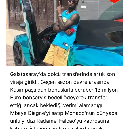
ilgili mevzuata uygun olarak kullanılan çerezlerle ilgili bilgi
almak için lütfen
tıklayınız
.
Galatasaray'da golcü transferinde artık son
viraja girildi. Geçen sezon devre arasında
Kasımpaşa'dan bonuslarla beraber 13 milyon
Euro bonservis bedeli ödeyerek transfer
ettiği ancak beklediği verimi alamadığı
Mbaye Diagne'yi satıp Monaco'nun dünyaca
ünlü yıldızı Radamel Falcao'yu kadrosuna
katmak isteyen sarı kırmızılılarda sıcak