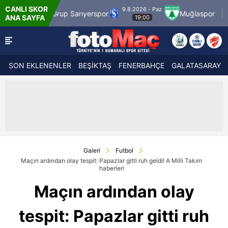
CANLI SKOR
9.8.2026 - Paz
9.8.202
 Sarıyerspor
Muğlaspor
Vanspor
ANA SAYFA
19:00
21:
SON EKLENENLER
BEŞİKTAŞ
FENERBAHÇE
GALATASARAY
Galeri
Futbol
Maçın ardından olay tespit: Papazlar gitti ruh geldi! A Milli Takım
haberleri
Maçın ardından olay
tespit: Papazlar gitti ruh