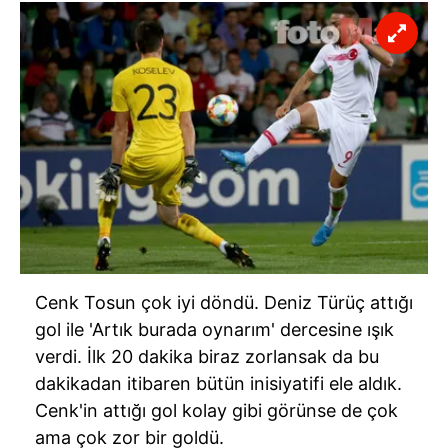
sınırlı olarak açık rızanız dahilinde kullanılacaktır.
Çerezlere ilişkin tercihlerinizi aşağıda yer alan panel
vasıtasıyla belirleyebilirsiniz. Çerezlere ilişkin detaylı bilgi
için Ayarlar butonuna tıklayabilir,
Çerez Bilgilendirme
Metnimizi
ziyaret edebilirsiniz.
6698 sayılı Kişisel Verilerin Korunması Kanunu uyarınca
hazırlanmış Aydınlatma Metnimizi okumak ve sitemizde
ilgili mevzuata uygun olarak kullanılan çerezlerle ilgili bilgi
almak için lütfen
tıklayınız
.
Cenk Tosun çok iyi döndü. Deniz Türüç attığı
gol ile 'Artık burada oynarım' dercesine ışık
verdi. İlk 20 dakika biraz zorlansak da bu
dakikadan itibaren bütün inisiyatifi ele aldık.
Cenk'in attığı gol kolay gibi görünse de çok
ama çok zor bir goldü.