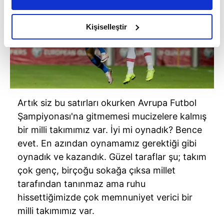
daha iyi reklam deneyimi yaşatabiliriz. Bunu yaparken
amacımızın size daha iyi bir reklam deneyimi sunmak
olduğunu ve sizlere en iyi içerikleri sunabilmek adına
Kişiselleştir
elimizden gelen çabayı gösterdiğimizi ve bu noktada,
reklamların maliyetlerimizi karşılamak noktasında tek gelir
kalemimiz olduğunu sizlere hatırlatmak isteriz.
Her halükârda, kullanıcılar, bu çerezlere izin vermedikleri
takdirde, kullanıcılara hedefli reklamlar
Artık siz bu satırları okurken Avrupa Futbol
gösterilmeyecektir."
Şampiyonası'na gitmemesi mucizelere kalmış
bir milli takımımız var. İyi mi oynadık? Bence
Sizlere daha iyi bir hizmet sunabilmek için İnternet
evet. En azından oynamamız gerektiği gibi
Sitemizde kendimize ve üçüncü kişilere ait çerezler
oynadık ve kazandık. Güzel taraflar şu; takım
kullanılmaktadır. Bu çerezler vasıtasıyla çeşitli kişisel
çok genç, birçoğu sokağa çıksa millet
verileriniz işlenmekte olup gerekli olan çerezler bilgi
toplumu hizmetlerinin sunulması amacıyla
tarafından tanınmaz ama ruhu
kullanılmaktadır. Diğer çerezler, sitemizin daha işlevsel
hissettiğimizde çok memnuniyet verici bir
kılınması ve kişiselleştirilmesi ve sizlere yönelik
milli takımımız var.
reklam/pazarlama faaliyetlerinin yapılması, amaçlarıyla