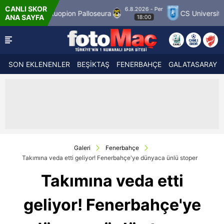
CANLI SKOR
6.8.2026 - Per
Kuopion Palloseura
CS Universitatea Craiova 19
ANA SAYFA
18:00
SON EKLENENLER
BEŞİKTAŞ
FENERBAHÇE
GALATASARAY
Galeri
Fenerbahçe
Takımına veda etti geliyor! Fenerbahçe'ye dünyaca ünlü stoper
Takımına veda etti
geliyor! Fenerbahçe'ye