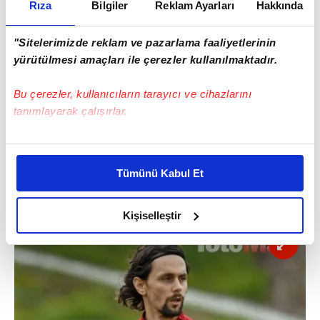
Rıza
Bilgiler
Reklam Ayarları
Hakkında
"Sitelerimizde reklam ve pazarlama faaliyetlerinin
yürütülmesi amaçları ile çerezler kullanılmaktadır.
Bu çerezler, kullanıcıların tarayıcı ve cihazlarını
tanımlayarak çalışırlar.
SUBOTIC BOMBASI!
Bu çerezlere izin vermeniz halinde sizlere özel
Kanarya'nın tecrübeli savunma oyuncusu
kişiselleştirilmiş reklamlar sunabilir, sayfalarımızda sizlere
Tümünü Kabul Et
daha iyi reklam deneyimi yaşatabiliriz. Bunu yaparken
Neven Subotic konusunda büyük aşama
amacımızın size daha iyi bir reklam deneyimi sunmak
kaydettiği aktarıldı.
olduğunu ve sizlere en iyi içerikleri sunabilmek adına
Kişiselleştir
elimizden gelen çabayı gösterdiğimizi ve bu noktada,
reklamların maliyetlerimizi karşılamak noktasında tek gelir
kalemimiz olduğunu sizlere hatırlatmak isteriz.
Her halükârda, kullanıcılar, bu çerezlere izin vermedikleri
takdirde, kullanıcılara hedefli reklamlar