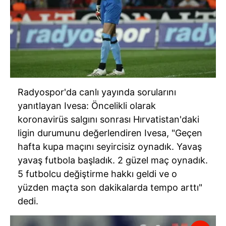
Sizlere daha iyi bir hizmet sunabilmek için İnternet
Sitemizde kendimize ve üçüncü kişilere ait çerezler
kullanılmaktadır. Bu çerezler vasıtasıyla çeşitli kişisel
verileriniz işlenmekte olup gerekli olan çerezler bilgi
toplumu hizmetlerinin sunulması amacıyla
kullanılmaktadır. Diğer çerezler, sitemizin daha işlevsel
kılınması ve kişiselleştirilmesi ve sizlere yönelik
Radyospor'da canlı yayında sorularını
reklam/pazarlama faaliyetlerinin yapılması, amaçlarıyla
yanıtlayan Ivesa: Öncelikli olarak
sınırlı olarak açık rızanız dahilinde kullanılacaktır.
koronavirüs salgını sonrası Hırvatistan'daki
Çerezlere ilişkin tercihlerinizi aşağıda yer alan panel
ligin durumunu değerlendiren Ivesa, "Geçen
vasıtasıyla belirleyebilirsiniz. Çerezlere ilişkin detaylı bilgi
hafta kupa maçını seyircisiz oynadık. Yavaş
için Ayarlar butonuna tıklayabilir,
Çerez Bilgilendirme
yavaş futbola başladık. 2 güzel maç oynadık.
Metnimizi
ziyaret edebilirsiniz.
5 futbolcu değiştirme hakkı geldi ve o
yüzden maçta son dakikalarda tempo arttı"
6698 sayılı Kişisel Verilerin Korunması Kanunu uyarınca
dedi.
hazırlanmış Aydınlatma Metnimizi okumak ve sitemizde
ilgili mevzuata uygun olarak kullanılan çerezlerle ilgili bilgi