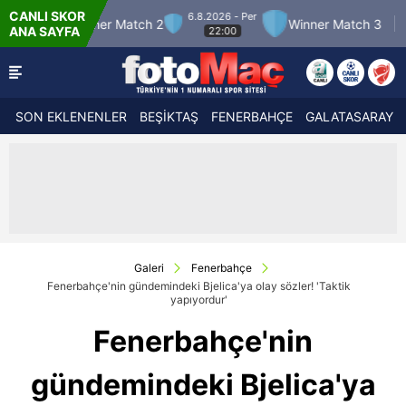
CANLI SKOR
6.8.2026 - Per
Winner Match 2
Winner Match 3
Boluspor
ANA SAYFA
22:00
SON EKLENENLER
BEŞİKTAŞ
FENERBAHÇE
GALATASARAY
Galeri
Fenerbahçe
Fenerbahçe'nin gündemindeki Bjelica'ya olay sözler! 'Taktik
yapıyordur'
Fenerbahçe'nin
gündemindeki Bjelica'ya