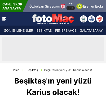
CANLI SKOR
57'
69 Spor
Özbelsan Sivasspor
Esenler Erokspor
ANA SAYFA
0
-
0
SON EKLENENLER
BEŞİKTAŞ
FENERBAHÇE
GALATASARAY
Galeri
Beşiktaş
Beşiktaş'ın yeni yüzü Karius olacak!
Beşiktaş'ın yeni yüzü
Karius olacak!