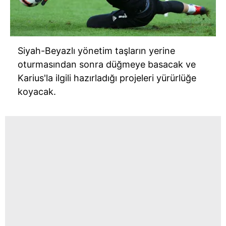
toplumu hizmetlerinin sunulması amacıyla
kullanılmaktadır. Diğer çerezler, sitemizin daha işlevsel
kılınması ve kişiselleştirilmesi ve sizlere yönelik
reklam/pazarlama faaliyetlerinin yapılması, amaçlarıyla
Siyah-Beyazlı yönetim taşların yerine
sınırlı olarak açık rızanız dahilinde kullanılacaktır.
oturmasından sonra düğmeye basacak ve
Karius'la ilgili hazırladığı projeleri yürürlüğe
Çerezlere ilişkin tercihlerinizi aşağıda yer alan panel
koyacak.
vasıtasıyla belirleyebilirsiniz. Çerezlere ilişkin detaylı bilgi
için Ayarlar butonuna tıklayabilir,
Çerez Bilgilendirme
Metnimizi
ziyaret edebilirsiniz.
6698 sayılı Kişisel Verilerin Korunması Kanunu uyarınca
hazırlanmış Aydınlatma Metnimizi okumak ve sitemizde
ilgili mevzuata uygun olarak kullanılan çerezlerle ilgili bilgi
almak için lütfen
tıklayınız
.