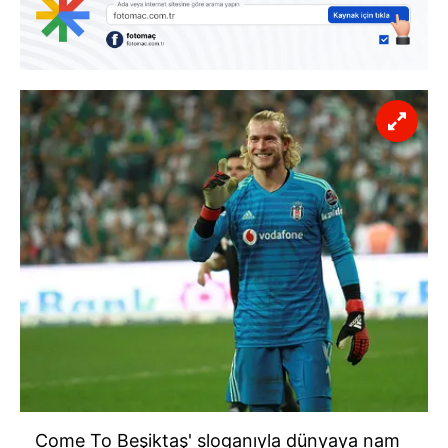
Come To Beşiktaş' sloganıyla dünyaya nam