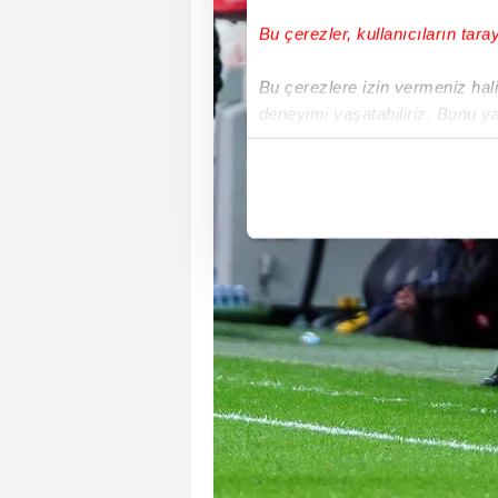
Bu çerezler, kullanıcıların tara
Bu çerezlere izin vermeniz halin
deneyimi yaşatabiliriz. Bunu y
içerikleri sunabilmek adına el
noktasında tek gelir kalemimiz 
Her halükârda, kullanıcılar, bu 
Sizlere daha iyi bir hizmet sun
çerezler vasıtasıyla çeşitli kiş
amacıyla kullanılmaktadır. Diğer
reklam/pazarlama faaliyetlerinin
Çerezlere ilişkin tercihlerinizi 
butonuna tıklayabilir,
Çerez Bi
6698 sayılı Kişisel Verilerin 