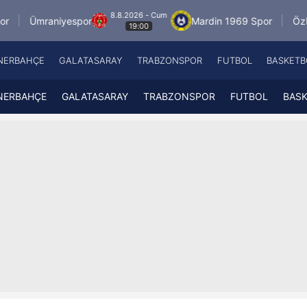
8.8.2026 - Cum
yespor
Mardin 1969 Spor
Özbelsan Sivass
19:00
NERBAHÇE
GALATASARAY
TRABZONSPOR
FUTBOL
BASKETB
Beşiktaş
A
Fenerbahçe
A
NERBAHÇE
GALATASARAY
TRABZONSPOR
FUTBOL
BAS
Galatasaray
A
Trabzonspor
A
Futbol
A
Basketbol
Ziraat Türkiye Kupası
DİZİ
Diğer Sporlar