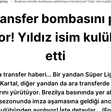
şiktaş
Beşiktaş transfer bombasını patlatmaya hazırlanıyor! Yıldız isim kulüb
ransfer bombasını
or! Yıldız isim ku
etti
 transfer haberi... Bir yandan Süper Li
 Kartal, diğer yandan da ara transferd
arını yürütüyor. Brezilya basınında yer 
r sezonunda imza aşamasına geldiği an
kulübünden ayrılıyor! İşte detaylar... (