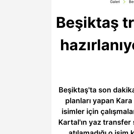
Galeri
Be
Beşiktaş t
hazırlanıy
Beşiktaş'ta son dakika
planları yapan Kara
isimler için çalışmal
Kartal'ın yaz transfe
atılamadığı o isim 