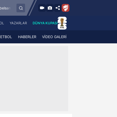
8.8.2026 - Cum
por
Esenler Erokspor
Hesap.com Antalyasp
19:00
OL
YAZARLAR
DÜNYA KUPASI
 Haber
A Haber Radyo
 Spor
A Spor Radyo
KETBOL
HABERLER
VİDEO GALERİ
TV
A News Radio
2TV
Radyo Turkuvaz
para
Turkuvaz Romantik
Turkuvaz Efsane
Vav Tv
Radyo Soft
Radyo Energy
Turkuvaz Anadolu