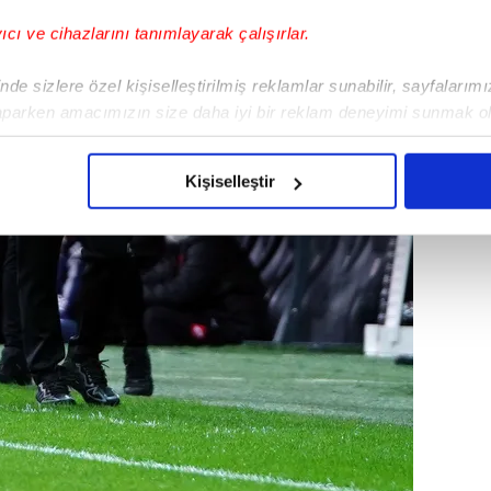
yıcı ve cihazlarını tanımlayarak çalışırlar.
de sizlere özel kişiselleştirilmiş reklamlar sunabilir, sayfalarım
aparken amacımızın size daha iyi bir reklam deneyimi sunmak ol
imizden gelen çabayı gösterdiğimizi ve bu noktada, reklamların ma
olduğunu sizlere hatırlatmak isteriz.
Kişiselleştir
çerezlere izin vermedikleri takdirde, kullanıcılara hedefli reklaml
abilmek için İnternet Sitemizde kendimize ve üçüncü kişilere ait 
isel verileriniz işlenmekte olup gerekli olan çerezler bilgi toplum
 çerezler, sitemizin daha işlevsel kılınması ve kişiselleştirilmes
 yapılması, amaçlarıyla sınırlı olarak açık rızanız dahilinde kulla
aşağıda yer alan panel vasıtasıyla belirleyebilirsiniz. Çerezlere iliş
lgilendirme Metnimizi
ziyaret edebilirsiniz.
Korunması Kanunu uyarınca hazırlanmış Aydınlatma Metnimizi okum