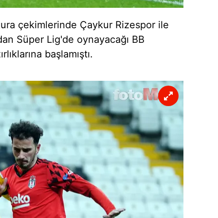
 çerezlerle ilgili bilgi almak için lütfen
tıklayınız
.
kura çekimlerinde Çaykur Rizespor ile
dan Süper Lig'de oynayacağı BB
lıklarına başlamıştı.