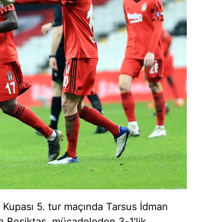
e Kupası 5. tur maçında Tarsus İdman
n Beşiktaş, mücadeleden 3-1'lik