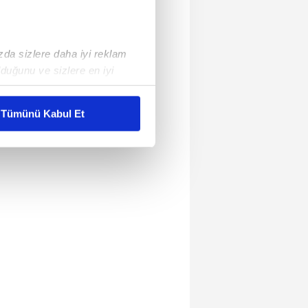
ızda sizlere daha iyi reklam
duğunu ve sizlere en iyi
liyetlerimizi karşılamak
Tümünü Kabul Et
ar gösterilmeyecektir."
çerezler kullanılmaktadır. Bu
u hizmetlerinin sunulması
i ve sizlere yönelik
nılacaktır.
kin detaylı bilgi için Ayarlar
ak ve sitemizde ilgili