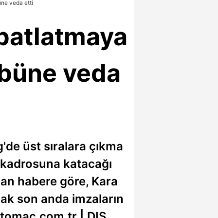
üne veda etti
 patlatmaya
lübüne veda
g'de üst sıralara çıkma
e kadrosuna katacağı
alan habere göre, Kara
cak son anda imzaların
Fotomac.com.tr | DIŞ