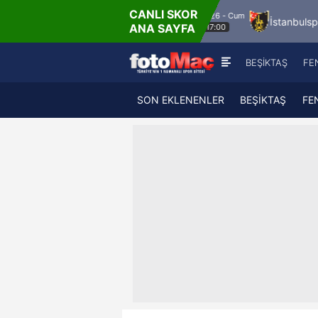
CANLI SKOR
8.8.2026 - Cum
a FK
Bandırmaspor
İstanbulspor
Ümrani
ANA SAYFA
17:00
BEŞİKTAŞ
FE
SON EKLENENLER
BEŞİKTAŞ
FE