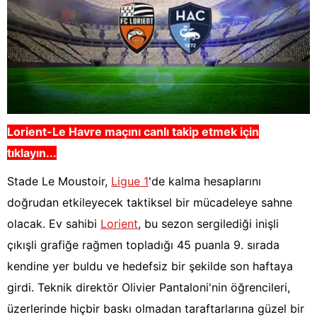
Lorient-Le Havre
maçını canlı takip etmek için
tıklayın...
Stade Le Moustoir,
Ligue 1
'de kalma hesaplarını
doğrudan etkileyecek taktiksel bir mücadeleye sahne
olacak. Ev sahibi
Lorient
, bu sezon sergilediği inişli
çıkışli grafiğe rağmen topladığı 45 puanla 9. sırada
kendine yer buldu ve hedefsiz bir şekilde son haftaya
girdi. Teknik direktör Olivier Pantaloni'nin öğrencileri,
üzerlerinde hiçbir baskı olmadan taraftarlarına güzel bir