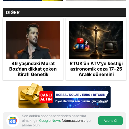
DİĞER
46 yaşındaki Murat
RTÜK'ün ATV'ye kestiği
Boz'dan dikkat çeken
astronomik ceza 17-25
itiraf! Genetik
Aralık dönemini
korkusunu açıkladı
anımsattı! Milli yayınlara
"yaptırım" kıskacı:
Turkuvaz Medya neden
hedefte?
Son dakika spor haberlerinden haberdar
olmak için
Google News
fotomac.com.tr
'ye
Abone Ol
abone olun.