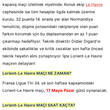
kapanış maçı izletmek niyetinde. Konuk ekip
Le Havre
cephesinde ise tüm hesaplar ligde kalmak üzerine
kurulu. 32 puanla 14. sırada yer alan Normandiya
temsilcisi, düşme potasındaki rakipleriyle olan puan
farkını korumak için bu deplasmandan en az 1 puan
çıkarmayı hedefliyor. Teknik direktör Didier Digard'ın
ekibinde sakatlıklar ve kritik cezalılar son hafta öncesi
teknik heyetin elini zorlaştırıyor. İşte Lorient-Le Havre
maçının detayları!
Lorient-Le Havre
MAÇI NE ZAMAN?
Fransa Ligue 1'in 34. ve son haftası kapsamındaki
Lorient-Le Havre maçı,
17 Mayıs Pazar
günü oynanacak.
Lorient-Le Havre
MAÇI SAAT KAÇTA?