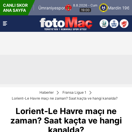
CANLI SKOR
8.8.2026 - Cum
İstanbulspor
Ümraniyespor
Mardin 1969 Sp
ANA SAYFA
19:00
Haberler
Fransa Ligue 1
Lorient-Le Havre maçı ne zaman? Saat kaçta ve hangi kanalda?
Lorient-Le Havre maçı ne
zaman? Saat kaçta ve hangi
kanalda?