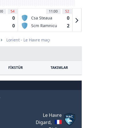
00
54
11:00
52
11:00
52
0
0
3
Csa Steaua
Csm Slatina
Bucuresti
0
2
1
Scm Ramnicu
CS Dinamo
Valcea
Bucuresti
Lorient - Le Havre maçı
FİKSTÜR
TAKIMLAR
0
Le Havre
Digard,