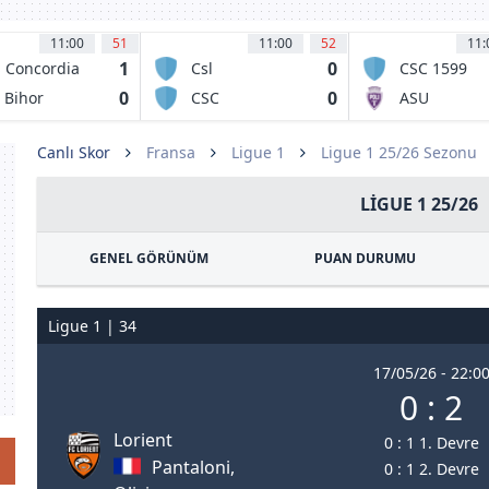
11:00
51
11:00
52
11:
1
0
 Concordia
Csl
CSC 1599
iajna
Stefanestii de
Selimbar
0
0
 Bihor
CSC
ASU
Jos
radea
Dumbravita
Politehnica
Timisoara
Canlı Skor
Fransa
Ligue 1
Ligue 1 25/26 Sezonu
LIGUE 1 25/26
GENEL GÖRÜNÜM
PUAN DURUMU
Ligue 1 | 34
17/05/26 - 22:0
0 : 2
Lorient
0 : 1 1. Devre
Pantaloni,
0 : 1 2. Devre