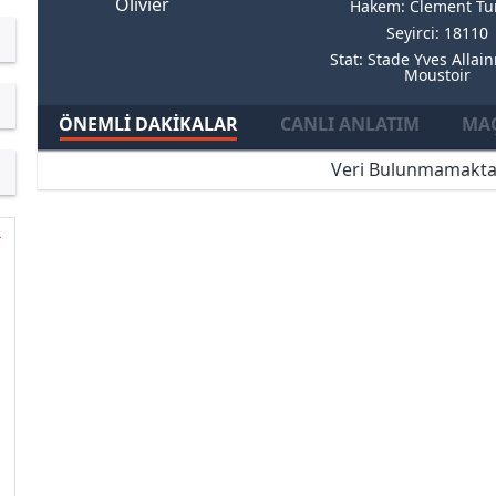
Olivier
Hakem: Clement Tu
Seyirci: 18110
Stat: Stade Yves Allai
Moustoir
ÖNEMLI DAKIKALAR
CANLI ANLATIM
MAÇ
Veri Bulunmamakta