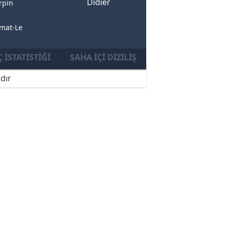
Didier
rpin
nmat-Le
 İSTATISTIĞI
SAHA İÇI DIZILIŞ
dır