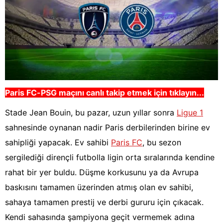
Paris FC-PSG
maçını canlı takip etmek için tıklayın...
Stade Jean Bouin, bu pazar, uzun yıllar sonra
Ligue 1
sahnesinde oynanan nadir Paris derbilerinden birine ev
sahipliği yapacak. Ev sahibi
Paris FC
, bu sezon
sergilediği dirençli futbolla ligin orta sıralarında kendine
rahat bir yer buldu. Düşme korkusunu ya da Avrupa
baskısını tamamen üzerinden atmış olan ev sahibi,
sahaya tamamen prestij ve derbi gururu için çıkacak.
Kendi sahasında şampiyona geçit vermemek adına