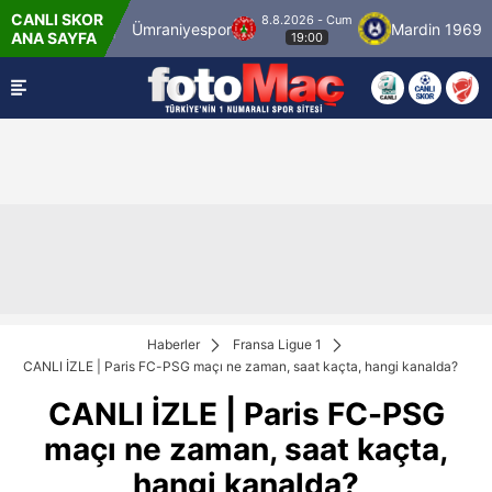
CANLI SKOR
8.8.2026 - Cum
stanbulspor
Ümraniyespor
Mardin 1969 Spo
ANA SAYFA
19:00
Haberler
Fransa Ligue 1
CANLI İZLE | Paris FC-PSG maçı ne zaman, saat kaçta, hangi kanalda?
CANLI İZLE | Paris FC-PSG
maçı ne zaman, saat kaçta,
hangi kanalda?