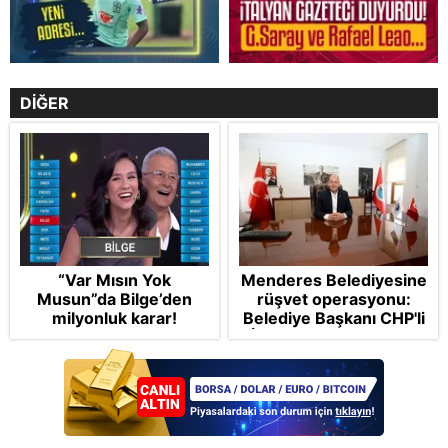
DİĞER
“Var Mısın Yok
Menderes Belediyesine
Musun”da Bilge’den
rüşvet operasyonu:
milyonluk karar!
Belediye Başkanı CHP'li
İlkay Çiçek tutuklandı