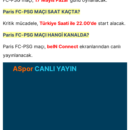
FC-PSG maçı,
17 Mayıs Pazar
günü oynanacak.
Paris FC-PSG
MAÇI SAAT KAÇTA?
Kritik mücadele,
Türkiye Saati ile 22.00'de
start alacak.
Paris FC-PSG
MAÇI HANGİ KANALDA?
Paris FC-PSG maçı,
beIN Connect
ekranlarından canlı
yayınlanacak.
ASpor
CANLI YAYIN