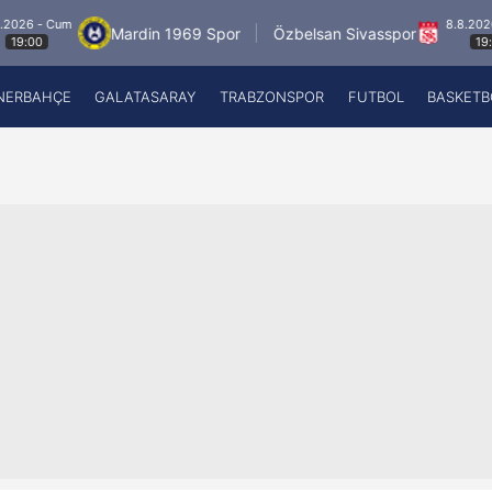
8.8.2026 - Cum
Mardin 1969 Spor
Özbelsan Sivasspor
Es
19:00
NERBAHÇE
GALATASARAY
TRABZONSPOR
FUTBOL
BASKETB
Beşiktaş
A
Fenerbahçe
A
Galatasaray
A
Trabzonspor
A
Futbol
A
Basketbol
Ziraat Türkiye Kupası
DİZİ
Diğer Sporlar