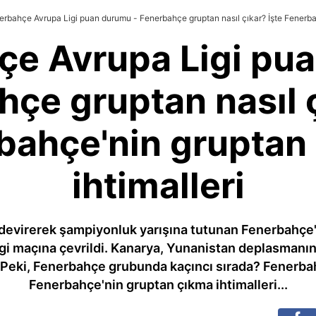
erbahçe Avrupa Ligi puan durumu - Fenerbahçe gruptan nasıl çıkar? İşte Fenerbah
çe Avrupa Ligi pu
hçe gruptan nasıl ç
bahçe'nin gruptan
ihtimalleri
i devirerek şampiyonluk yarışına tutunan Fenerbahçe
gi maçına çevrildi. Kanarya, Yunanistan deplasman
 Peki, Fenerbahçe grubunda kaçıncı sırada? Fenerbah
Fenerbahçe'nin gruptan çıkma ihtimalleri...