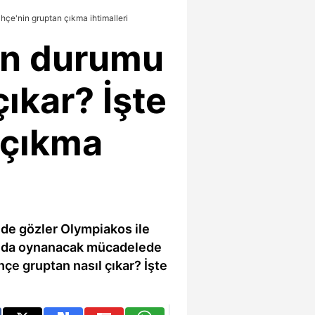
çe'nin gruptan çıkma ihtimalleri
an durumu
ıkar? İşte
 çıkma
'de gözler Olympiakos ile
ında oynanacak mücadelede
çe gruptan nasıl çıkar? İşte