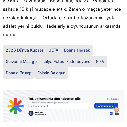
ise kararı savunarak, "Bosna maçında 30-35 dakika
sahada 10 kişi mücadele ettik. Zaten o maçta yeterince
cezalandırılmıştık. Ortada ekstra bir kazancımız yok,
adalet yerini buldu" ifadeleriyle oyuncusunun arkasında
durdu.
2026 Dünya Kupası
UEFA
Bosna Hersek
Giovanni Malago
İtalya Futbol Federasyonu
FIFA
Donald Trump
Folarin Balogun