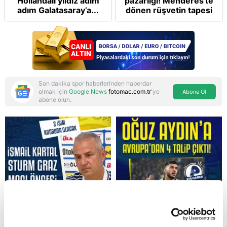
Hollandalı yıldız adım
pazarlığı! Menderes'te
adım Galatasaray’a...
dönen rüşvetin tapesi
Takvim'de: Müdürüm
altından kalkamayız!
Para kuryesine
gönüllülük esası
Son dakika spor haberlerinden haberdar
olmak için
Google News
fotomac.com.tr
'ye
Abone Ol
abone olun.
Reddet