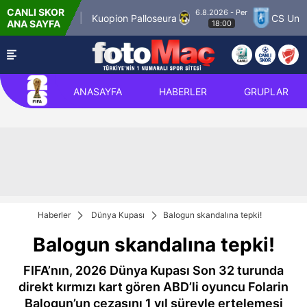
CANLI SKOR
6.8.2026 - Per
er Match 12
Kuopion Palloseura
CS Universi
ANA SAYFA
18:00
ANASAYFA
HABERLER
GRUPLAR
Haberler
Dünya Kupası
Balogun skandalına tepki!
Balogun skandalına tepki!
FIFA’nın, 2026 Dünya Kupası Son 32 turunda
direkt kırmızı kart gören ABD’li oyuncu Folarin
Balogun’un cezasını 1 yıl süreyle ertelemesi