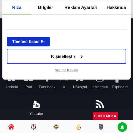
Rıza
Bilgiler
Reklam Ayarları
Hakkında
HER YERDE!
Fenerbahçe’de sürpriz ayrılık ihtimali! Devre arasında gelmişti
Tümünü Kabul Et
Fenerbahçe’nin yeni transferi Mason Greenwood için olay sözler!
Kişiselleştir
Galatasaray’da rota yeniden Thiago Almada!
iPhone
Seçime İzin Ver
Android
iPad
Facebook
X
NSosyal
Instagram
Flipboard
Youtube
RSS
SON DAKİKA