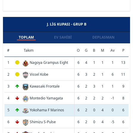
J. LIG KUPASI - GRUP B
TOPLAM
EV SAHIBI
DEPLASMAN
#
Takım
O
G
B
M
Av
P
1
Nagoya Grampus Eight
6
4
1
1
1
13
2
Vissel Kobe
6
3
2
1
6
11
3
Kawasaki Frontale
6
2
3
1
1
9
4
Montedio Yamagata
6
2
2
2
-1
8
5
Yokohama F Marinos
6
2
0
4
0
6
6
Shimizu S-Pulse
6
2
0
4
-5
6