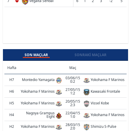
7
Vegalta Sendai
6
1
2
3
-2
5
SON MAÇLAR
SONRAKI MAÇLAR
Hafta
Maç
03/06/15
H7
Montedio Yamagata
Yokohama F Marinos
0:2
27/05/15
H6
Yokohama F Marinos
Kawasaki Frontale
1:2
20/05/15
H5
Yokohama F Marinos
Vissel Kobe
2:3
Nagoya Grampus
22/04/15
H4
Yokohama F Marinos
Eight
1:0
28/03/15
H2
Yokohama F Marinos
Shimizu S-Pulse
2:0