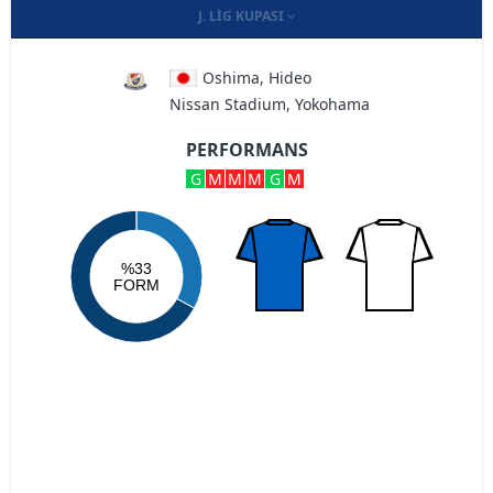
J. LIG KUPASI
Oshima, Hideo
Nissan Stadium, Yokohama
PERFORMANS
G
M
M
M
G
M
%33
FORM