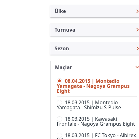
Ülke
Turnuva
Japonya
J. Lig Kupası
Sezon
Türkiye
Emperor Kupası
Nabisco Açık 2015
Uluslararası
J.Lig 2
Maçlar
J. Lig Kupası 2026
Uluslararası Kulüpler
J.Lig 3
08.04.2015 | Montedio
J. Lig Kupası 2025
Turkiye
Yamagata - Nagoya Grampus
J.Ligi
Eight
J. Lig Kupası 2024
İngiltere
Japonya Futbol Ligi
18.03.2015 | Montedio
J. Lig Kupası 2023
İspanya
Yamagata - Shimizu S-Pulse
J-Ligi Yeni Yıl Kupası
J. Lig Kupası 2022
Almanya Amatör
18.03.2015 | Kawasaki
Nadeshiko Ligi, 1. Lig, Kadınlar
Frontale - Nagoya Grampus Eight
J. Lig Kupası 2021
Fransa
Süper Kupa
18.03.2015 | FC Tokyo - Albirex