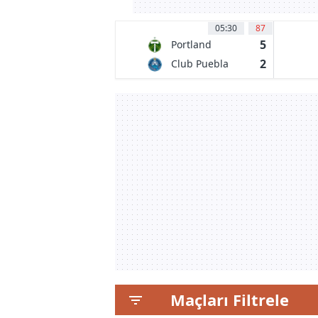
05:30
87
5
Portland
Timbers
2
Club Puebla
Maçları Filtrele