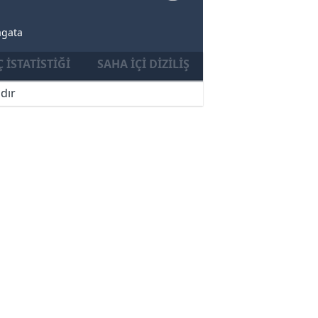
agata
 İSTATISTIĞI
SAHA İÇI DIZILIŞ
dır