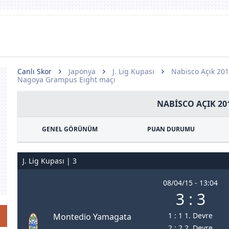
Canlı Skor
Japonya
J. Lig Kupası
Nabisco Açık 20
Nagoya Grampus Eight maçı
NABISCO AÇIK 20
GENEL GÖRÜNÜM
PUAN DURUMU
J. Lig Kupası | 3
08/04/15 - 13:04
3 : 3
1 : 1 1. Devre
Montedio Yamagata
2 : 2 2. Devre