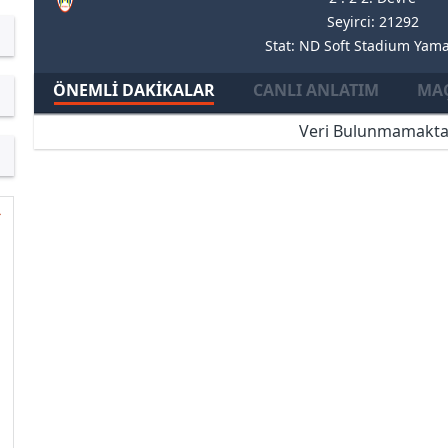
Seyirci: 21292
Stat: ND Soft Stadium Yam
ÖNEMLI DAKIKALAR
CANLI ANLATIM
MAÇ
Veri Bulunmamakta