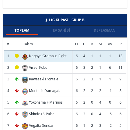
J. LIG KUPASI - GRUP B
TOPLAM
EV SAHIBI
DEPLASMAN
#
Takım
O
G
B
M
Av
P
1
Nagoya Grampus Eight
6
4
1
1
1
13
2
Vissel Kobe
6
3
2
1
6
11
3
Kawasaki Frontale
6
2
3
1
1
9
4
Montedio Yamagata
6
2
2
2
-1
8
5
Yokohama F Marinos
6
2
0
4
0
6
6
Shimizu S-Pulse
6
2
0
4
-5
6
7
Vegalta Sendai
6
1
2
3
-2
5