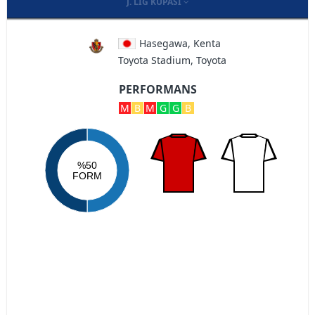
J. LIG KUPASI
Hasegawa, Kenta
Toyota Stadium, Toyota
PERFORMANS
M
B
M
G
G
B
%50
FORM