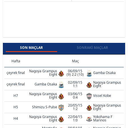
SON MAÇLAR
SONRAKI MAÇLAR
Hafta
Maç
Nagoya Grampus
06/09/15
çeyrek final
Gamba Osaka
Eight
(9) 2:2 (10)
02/09/15
Nagoya Grampus
çeyrek final
Gamba Osaka
1:1
Eight
Nagoya Grampus
03/06/15
H7
Vissel Kobe
Eight
0:4
20/05/15
Nagoya Grampus
H5
Shimizu S-Pulse
1:2
Eight
Nagoya Grampus
22/04/15
Yokohama F
H4
Eight
1:0
Marinos