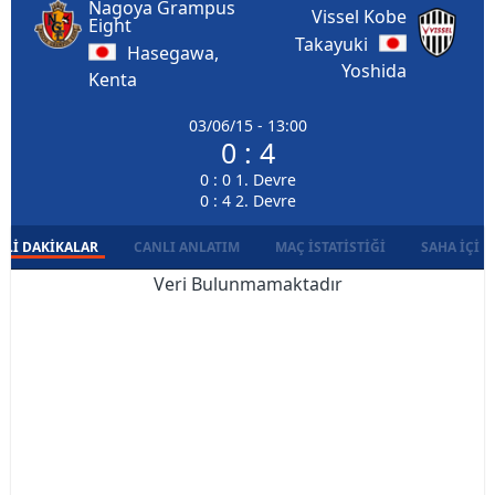
Nagoya Grampus
Vissel Kobe
Eight
Takayuki
Hasegawa,
Yoshida
Kenta
03/06/15 - 13:00
0 : 4
0 : 0 1. Devre
0 : 4 2. Devre
LI DAKIKALAR
CANLI ANLATIM
MAÇ İSTATISTIĞI
SAHA İÇI D
Veri Bulunmamaktadır