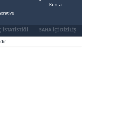
Kenta
orative
 İSTATISTIĞI
SAHA İÇI DIZILIŞ
dır