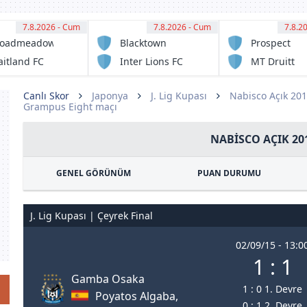
7.8.2026 - Cum
11:00
7.8.2026 - Cum
11:00
7.8.2
11:
roadmeadow
Blacktown
Prospect
gic FC
Spartans FC
United
itland FC
Inter Lions FC
MT Druitt
serve
serve
Town
Rangers
Canlı Skor
Japonya
J. Lig Kupası
Nabisco Açık 20
Grampus Eight maçı
NABISCO AÇIK 20
GENEL GÖRÜNÜM
PUAN DURUMU
J. Lig Kupası | Çeyrek Final
02/09/15 - 13:0
1 : 1
Gamba Osaka
1 : 0 1. Devre
Poyatos Algaba,
0 : 1 2. Devre