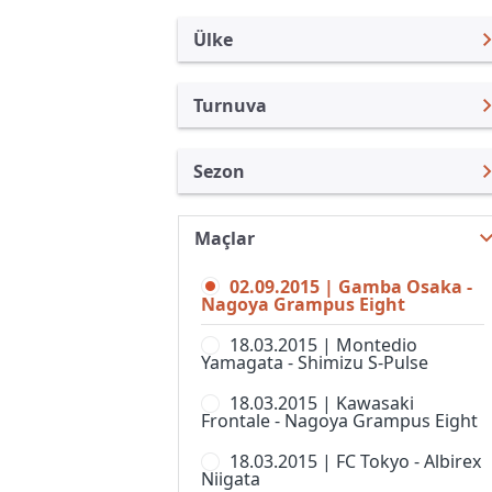
Ülke
Turnuva
Japonya
J. Lig Kupası
Sezon
Türkiye
Emperor Kupası
Nabisco Açık 2015
Uluslararası
J.Lig 2
Maçlar
J. Lig Kupası 2026
Uluslararası Kulüpler
J.Lig 3
02.09.2015 | Gamba Osaka -
J. Lig Kupası 2025
Turkiye
Nagoya Grampus Eight
J.Ligi
J. Lig Kupası 2024
İngiltere
18.03.2015 | Montedio
Japonya Futbol Ligi
Yamagata - Shimizu S-Pulse
J. Lig Kupası 2023
İspanya
J-Ligi Yeni Yıl Kupası
18.03.2015 | Kawasaki
J. Lig Kupası 2022
Almanya Amatör
Frontale - Nagoya Grampus Eight
Nadeshiko Ligi, 1. Lig, Kadınlar
J. Lig Kupası 2021
Fransa
18.03.2015 | FC Tokyo - Albirex
Süper Kupa
Niigata