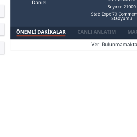
Daniel
Seyirci: 21000
Stat: Expo'70 Commem
Stadyumu
ÖNEMLI DAKIKALAR
CANLI ANLATIM
MAÇ
Veri Bulunmamakta