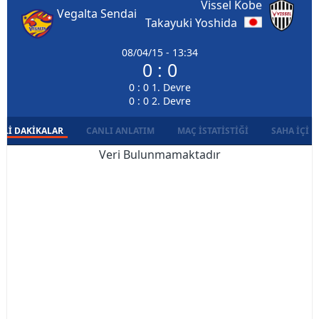
Vissel Kobe
Vegalta Sendai
Takayuki Yoshida
08/04/15 - 13:34
0 : 0
0 : 0 1. Devre
0 : 0 2. Devre
LI DAKIKALAR
CANLI ANLATIM
MAÇ İSTATISTIĞI
SAHA İÇI D
Veri Bulunmamaktadır