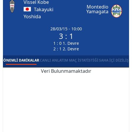
Vissel Kobe
Montedio
Takayuki
Yamagata
Yoshida
28/03/15 - 10:00
3 : 1
1 : 0 1. Devre
2 : 1 2. Devre
ÖNEMLI DAKIKALAR
CANLI ANLATIM
MAÇ İSTATISTIĞI
SAHA İÇI DIZILIŞ
Veri Bulunmamaktadır