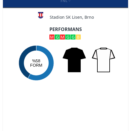
FNL
Stadion SK Lisen, Brno
PERFORMANS
M
G
M
G
G
B
%58
FORM