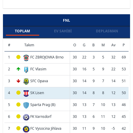
FNL
TOPLAM
EV SAHIBI
DEPLASMAN
#
Takım
O
G
B
M
Av
P
1
FC ZBROJOVKA Brno
30
22
3
5
32
69
2
FC Vlasim
30
16
5
9
22
53
3
SFC Opava
30
14
9
7
14
51
4
SK Lisen
30
14
8
8
12
50
5
Sparta Prag (B)
30
13
7
10
13
46
6
FK Varnsdorf
30
13
6
11
12
45
7
FC Vysocina Jihlava
30
11
9
10
-5
42