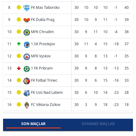
8
FK Mas Taborsko
30
10
10
10
-1
40
9
FK Dukla Prag
30
10
9
11
-1
39
10
MFK Chrudim
30
9
11
10
-4
38
11
1.SK Prostejov
30
11
4
15
-18
37
12
MFK Vyskov
30
9
8
13
-1
35
13
1 FK Pribram
30
9
8
13
-13
35
14
FK Fotbal Trinec
30
9
6
15
-16
33
15
FK Usti Nad Labem
30
6
10
14
-23
28
16
FC Viktoria Zizkov
30
3
9
18
-23
18
SON MAÇLAR
SONRAKI MAÇLAR