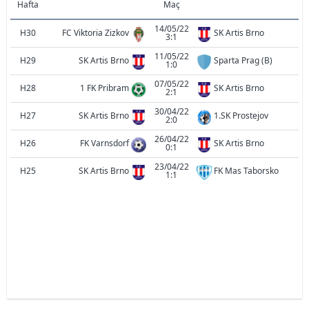
Hafta
Maç
14/05/22
H30
FC Viktoria Zizkov
SK Artis Brno
3:1
11/05/22
H29
SK Artis Brno
Sparta Prag (B)
1:0
07/05/22
H28
1 FK Pribram
SK Artis Brno
2:1
30/04/22
H27
SK Artis Brno
1.SK Prostejov
2:0
26/04/22
H26
FK Varnsdorf
SK Artis Brno
0:1
23/04/22
H25
SK Artis Brno
FK Mas Taborsko
1:1