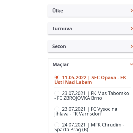
Ülke
Turnuva
Çek Cumhuriyeti
FNL
Sezon
Türkiye
1. Lig, Kadınlar
FNL 21/22
Uluslararası
1st Division
Maçlar
FNL 26/27
Uluslararası Kulüpler
2. Liga, Women
11.05.2022 | SFC Opava - FK
FNL 25/26
Turkiye
Usti Nad Labem
CFL
FNL 24/25
İngiltere
23.07.2021 | FK Mas Taborsko
Divize A
- FC ZBROJOVKA Brno
FNL 23/24
İspanya
Divize B
23.07.2021 | FC Vysocina
FNL 22/23
Almanya Amatör
Jihlava - FK Varnsdorf
Divize C
FNL 20/21
Fransa
24.07.2021 | MFK Chrudim -
Divize D
Sparta Prag (B)