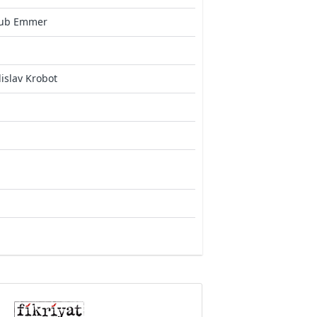
kub Emmer
islav Krobot