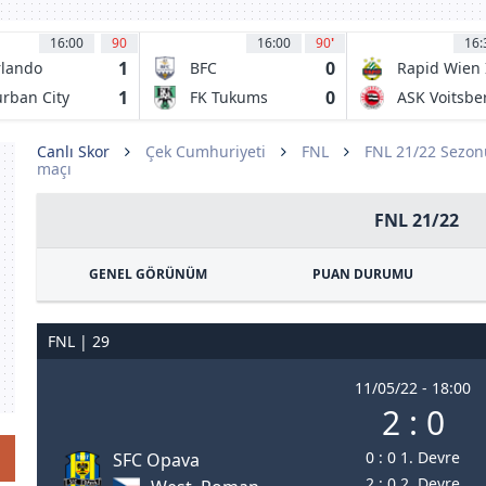
16:00
90
16:00
90
'
16:
1
0
lando
BFC
Rapid Wien 
rates FC
Daugavpils
1
0
rban City
FK Tukums
ASK Voitsbe
2000/TSS
Canlı Skor
Çek Cumhuriyeti
FNL
FNL 21/22 Sezon
maçı
FNL 21/22
GENEL GÖRÜNÜM
PUAN DURUMU
FNL | 29
11/05/22 - 18:00
2 : 0
0 : 0 1. Devre
SFC Opava
2 : 0 2. Devre