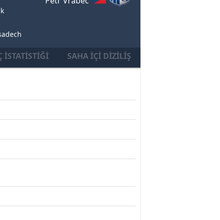
Petr Vrabec
ik
 sadech
 İSTATISTIĞI
SAHA İÇI DIZILIŞ