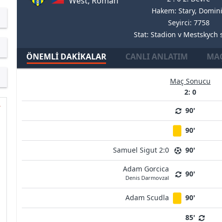
West, Roman
Hakem: Stary, Domin
Seyirci: 7758
Stat: Stadion v Mestskych
ÖNEMLI DAKIKALAR
CANLI ANLATIM
MAÇ
Maç Sonucu
2: 0
90'
90'
Samuel Sigut 2:0
90'
Adam Gorcica
90'
Denis Darmovzal
Adam Scudla
90'
85'