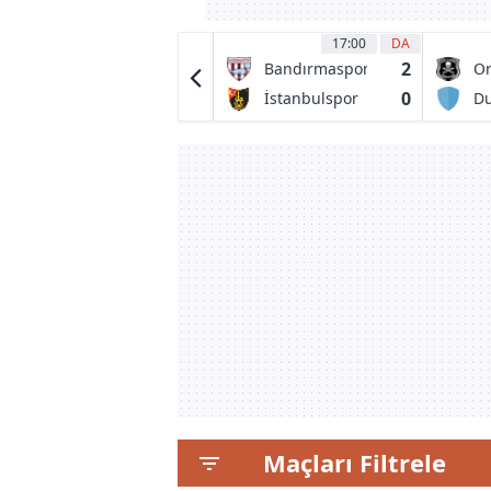
17:00
46
'
17:00
DA
0
2
Spartans
Bandırmaspor
Or
Pi
1
0
Edinburgh
İstanbulspor
Du
City FC
FC
Maçları Filtrele