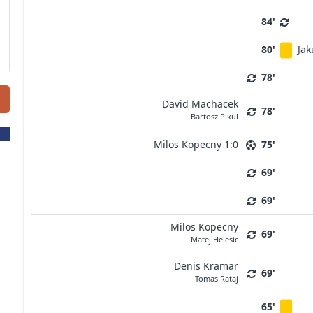
84'
80'
Ja
78'
David Machacek
78'
Bartosz Pikul
Milos Kopecny 1:0
75'
69'
69'
Milos Kopecny
69'
Matej Helesic
Denis Kramar
69'
Tomas Rataj
65'