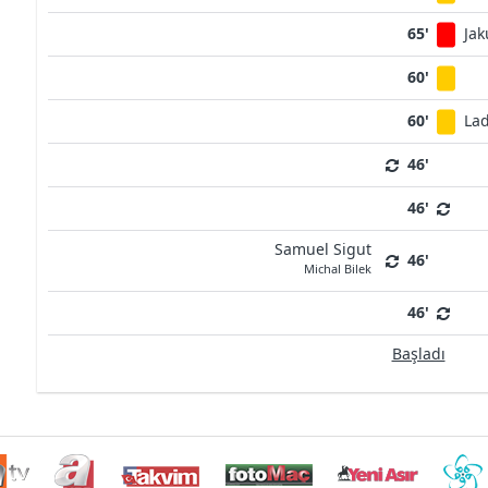
65'
Ja
60'
60'
Lad
46'
46'
Samuel Sigut
46'
Michal Bilek
46'
Başladı